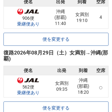
便名
出発
到着
空席
沖縄
女満別
4
(那覇)
906便
19:10
11:40
乗継便あり
便を変更する
復路
2026年08月29日（土）
女満別
→
沖縄(那
覇)
便名
出発
到着
空席
沖縄
女満別
(那覇)
562便
09:35
18:20
乗継便あり
便を変更する