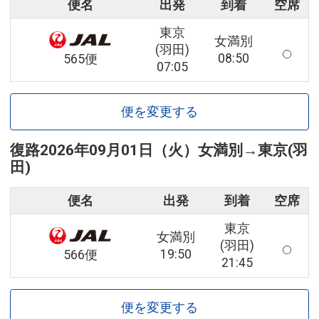
便名
出発
到着
空席
東京
女満別
(羽田)
08:50
565便
07:05
便を変更する
復路
2026年09月01日（火）
女満別
→
東京(羽
田)
便名
出発
到着
空席
東京
女満別
(羽田)
19:50
566便
21:45
便を変更する