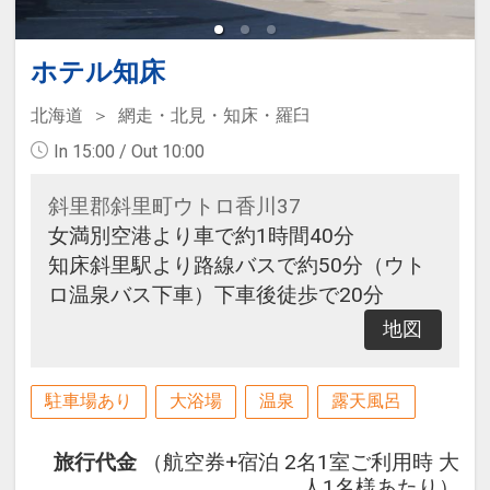
ホテル知床
北海道
網走・北見・知床・羅臼
In 15:00 / Out 10:00
斜里郡斜里町ウトロ香川37
女満別空港より車で約1時間40分
知床斜里駅より路線バスで約50分（ウト
ロ温泉バス下車）下車後徒歩で20分
地図
駐車場あり
大浴場
温泉
露天風呂
旅行代金
（航空券+宿泊 2名1室ご利用時 大
人1名様あたり）