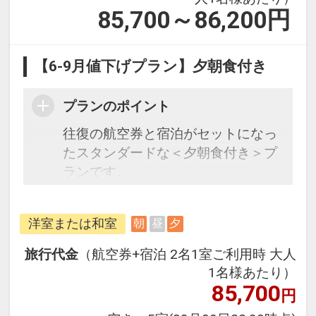
85,700～86,200
円
【6-9月値下げプラン】夕朝食付き
プランのポイント
往復の航空券と宿泊がセットになっ
たスタンダードな＜夕朝食付き＞プ
ランです。
フライトと宿泊を自由に組み合わせ
できるダイナミックパッケージだか
洋室または和室
朝
昼
夕
ら、一都市滞在はもちろん周遊旅行
にも最適！
旅行代金
（航空券+宿泊 2名1室ご利用時 大人
旅行期間中の1泊だけの宿泊や延
1名様あたり）
泊・飛び泊なども自由自在です。
85,700
円
フライトは、安心のJAL（または