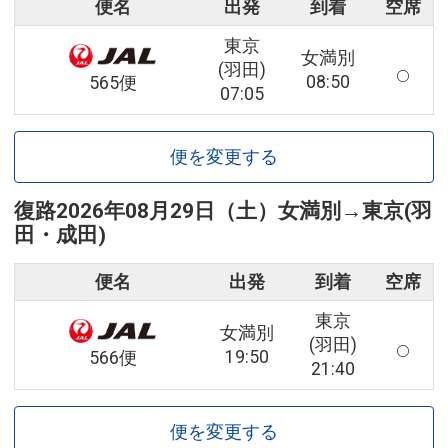
便名
出発
到着
空席
東京
女満別
(羽田)
08:50
565便
07:05
便を変更する
復路
2026年08月29日（土）
女満別
→
東京(羽
田・成田)
便名
出発
到着
空席
東京
女満別
(羽田)
19:50
566便
21:40
便を変更する