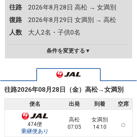
往路
2026年8月28日 高松 → 女満別
復路
2026年8月29日 女満別 → 高松
人数
大人2名・子供0名
条件を変更する▼
往路
2026年08月28日（金）
高松
→
女満別
便名
出発
到着
空席
高松
女満別
474便
07:05
14:10
乗継便あり