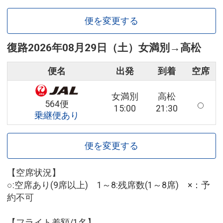
便を変更する
復路
2026年08月29日（土）
女満別
→
高松
便名
出発
到着
空席
女満別
高松
564便
15:00
21:30
乗継便あり
便を変更する
【空席状況】
○:空席あり(9席以上) 1～8:残席数(1～8席) ×：予
約不可
【フライト差額/1名】