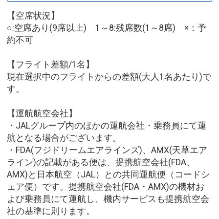
【空席状況】
○:空席あり(9席以上) 1～8:残席数(1～8席) ×：予
約不可
【フライト差額/1名】
現在選択中のフライトからの差額(大人1名あたり)で
す。
【運航航空会社】
・JALグループ内のほかの運航会社・乗務員にて運
航となる場合がございます。
・FDA(フジドリームエアラインズ)、AMX(天草エア
ライン)の記載がある便は、提携航空会社(FDA、
AMX)と日本航空（JAL）との共同運航便（コードシ
ェア便）です。提携航空会社(FDA・AMX)の機材お
よび乗務員にて運航し、機内サービスも提携航空会
社の基準に則ります。