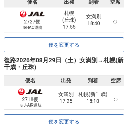
便名
出発
到着
空席
札幌
女満別
(丘珠)
2727便
18:40
17:55
※HAC運航
便を変更する
復路
2026年08月29日（土）
女満別
→
札幌(新
千歳・丘珠)
便名
出発
到着
空席
女満別
札幌(新千歳)
2718便
17:25
18:10
※J-AIR運航
便を変更する