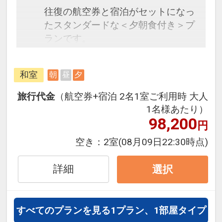
往復の航空券と宿泊がセットになっ
たスタンダードな＜夕朝食付き＞プ
ランです。
フライトと宿泊を自由に組み合わせ
できるダイナミックパッケージだか
和室
朝
昼
夕
ら、一都市滞在はもちろん周遊旅行
にも最適！
旅行代金
（航空券+宿泊 2名1室ご利用時 大人
旅行期間中の1泊だけの宿泊や延
1名様あたり）
泊・飛び泊なども自由自在です。
98,200
円
フライトは、安心のJAL（または
空き：
2室
(08月09日22:30時点)
JALグループ）確約！フライトマイ
ル50%貯まります。
詳細
選択
オプションでレンタカーや現地交
通・体験プランなどの追加（同時予
約）が可能なプランもございます。
すべてのプランを見る
1プラン、1部屋タイプ