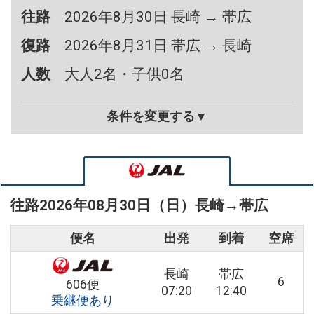
往路
2026年8月30日 長崎 → 帯広
復路
2026年8月31日 帯広 → 長崎
人数
大人2名・子供0名
条件を変更する▼
往路
2026年08月30日（日）
長崎
→
帯広
便名
出発
到着
空席
長崎
帯広
6
606便
07:20
12:40
乗継便あり