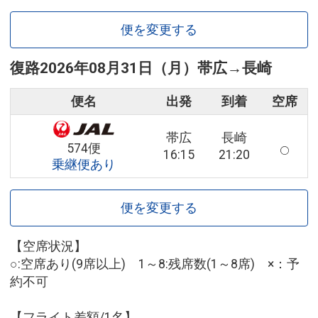
便を変更する
復路
2026年08月31日（月）
帯広
→
長崎
便名
出発
到着
空席
帯広
長崎
574便
16:15
21:20
乗継便あり
便を変更する
【空席状況】
○:空席あり(9席以上) 1～8:残席数(1～8席) ×：予
約不可
【フライト差額/1名】