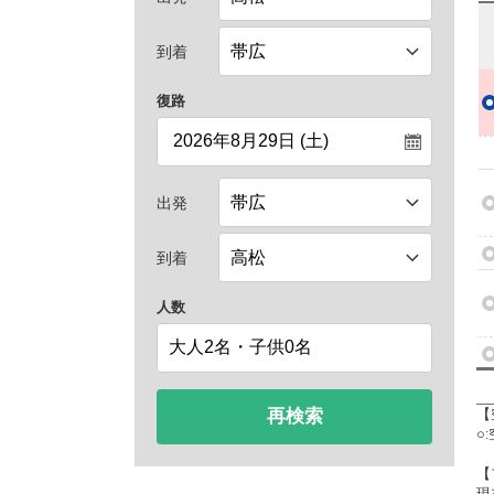
到着
復路
出発
到着
人数
再検索
【
○
【
現