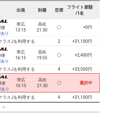
13:15
19:55
便あり
フライト差額
出発
到着
空席
/1名
クラスJを利用する
+43,000円
3
帯広
高松
+0円
2便
13:15
21:30
便あり
クラスJを利用する
+31,100円
2
帯広
高松
+2,400円
4便
16:15
19:55
便あり
クラスJを利用する
+33,500円
4
帯広
高松
選択中
4便
16:15
21:30
便あり
クラスJを利用する
+31,100円
4
る