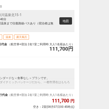
00
川温泉北15-1
40分
地図
川温泉まで往復路線バスあり（宿泊者は無
場
温泉
露天風呂
行代金
（航空券+宿泊 2名1室ご利用時 大人1名様あたり）
111,700
円
ンダードな＜食事なし＞プランです。
ダイナミックパッケージだから、一都市滞在はもちろ
泊なども自由自在です。
ループ）確約！フライトマイル50%貯まります。
行代金
（航空券+宿泊 2名1室ご利用時 大人1名様あたり）
プランなどの追加（同時予約）が可能なプランもござ
111,700
円
空き：
2室
(08月07日00:45時点)