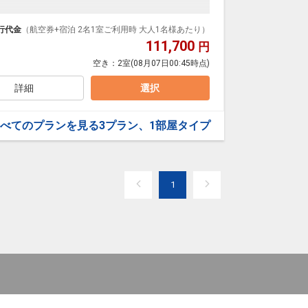
泊なども自由自在です。
ループ）確約！フライトマイル50%貯まります。
行代金
（航空券+宿泊 2名1室ご利用時 大人1名様あたり）
プランなどの追加（同時予約）が可能なプランもござ
111,700
円
空き：
2室
(08月07日00:45時点)
のお子様は2,750円がかかります(現地払い)
詳細
選択
べてのプランを見る
3プラン、1部屋タイプ
1