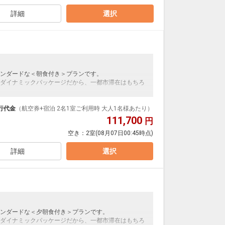
のお子様は2,750円がかかります(現地払い)
詳細
選択
ンダードな＜朝食付き＞プランです。
ダイナミックパッケージだから、一都市滞在はもちろ
泊なども自由自在です。
ループ）確約！フライトマイル50%貯まります。
行代金
（航空券+宿泊 2名1室ご利用時 大人1名様あたり）
プランなどの追加（同時予約）が可能なプランもござ
111,700
円
空き：
2室
(08月07日00:45時点)
のお子様は2,750円がかかります(現地払い)
詳細
選択
ンダードな＜夕朝食付き＞プランです。
ダイナミックパッケージだから、一都市滞在はもちろ