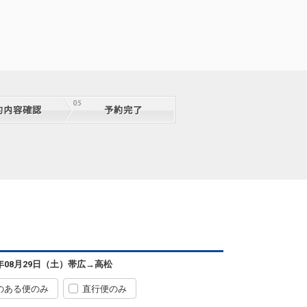
帯広
高松
5
+34,800円
0便
09:50
14:25
便あり
クラスJを利用する
― 円
帯広
高松
3
+28,600円
0便
09:50
16:25
便あり
6年08月29日（土）
帯広
→
高松
クラスJを利用する
+31,100円
2
のある便のみ
直行便のみ
帯広
高松
+2,400円
2便