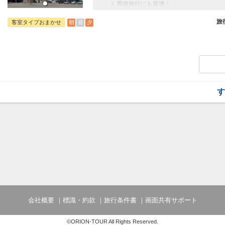
ん周遊旅行にも最適！
旅行期間中の1泊だけの宿泊や延泊・飛び
フライトは、安心のJAL（またはJALグ
旅
朝
昼
夕
客室タイプおまかせ
オプションでレンタカーや現地交通・体験
います。
※施設使用料として3～5歳未就学児の添い寝
す
会社概要
標識・約款
旅行条件書
画面共有サポート
©ORION-TOUR All Rights Reserved.