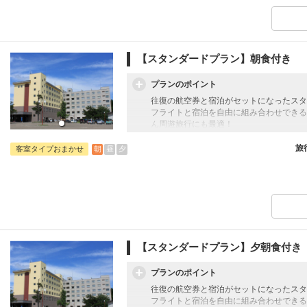
※施設使用料として3～5歳未就学児の添い寝
【スタンダードプラン】朝食付き
プランのポイント
往復の航空券と宿泊がセットになったスタ
フライトと宿泊を自由に組み合わせできる
ん周遊旅行にも最適！
旅行期間中の1泊だけの宿泊や延泊・飛び
フライトは、安心のJAL（またはJALグ
旅
朝
昼
夕
客室タイプおまかせ
オプションでレンタカーや現地交通・体験
います。
※施設使用料として3～5歳未就学児の添い寝
【スタンダードプラン】夕朝食付き
プランのポイント
往復の航空券と宿泊がセットになったスタ
フライトと宿泊を自由に組み合わせできる