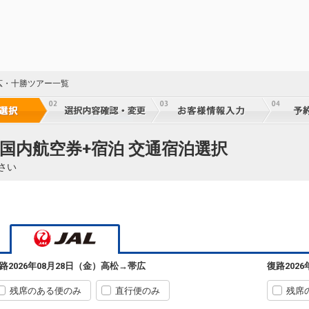
広・十勝ツアー一覧
 国内航空券+宿泊 交通宿泊選択
さい
57
乗継
57
乗継
路
2026年08月28日（金）
高松
→
帯広
復路
202
残席のある便のみ
直行便のみ
残席
57