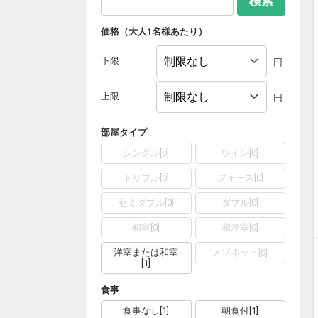
検索
価格（大人1名様あたり）
下限
円
上限
円
部屋タイプ
シングル
[
0
]
ツイン
[
0
]
トリプル
[
0
]
フォース
[
0
]
セミダブル
[
0
]
ダブル
[
0
]
和室
[
0
]
和洋室
[
0
]
洋室または和室
メゾネット
[
0
]
[
1
]
食事
食事なし
[
1
]
朝食付
[
1
]