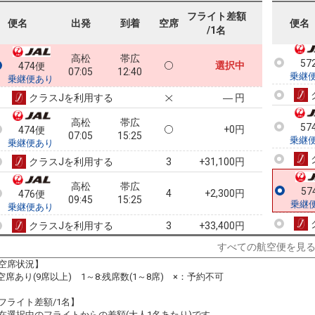
乗継
フライト差額
便名
出発
到着
空席
便名
/1名
高松
帯広
57
選択中
474便
07:05
12:40
乗継
乗継便あり
クラスJを利用する
― 円
高松
帯広
57
+0円
474便
07:05
15:25
乗継
乗継便あり
クラスJを利用する
+31,100円
3
高松
帯広
57
4
+2,300円
476便
09:45
15:25
乗継
乗継便あり
クラスJを利用する
+33,400円
3
すべての航空便を見
高松
帯広
3
+0円
478便
11:30
15:25
空席状況】
乗継便あり
:空席あり(9席以上) 1～8:残席数(1～8席) ×：予約不可
クラスJを利用する
+31,100円
3
フライト差額/1名】
高松
帯広
在選択中のフライトからの差額(大人1名あたり)です。