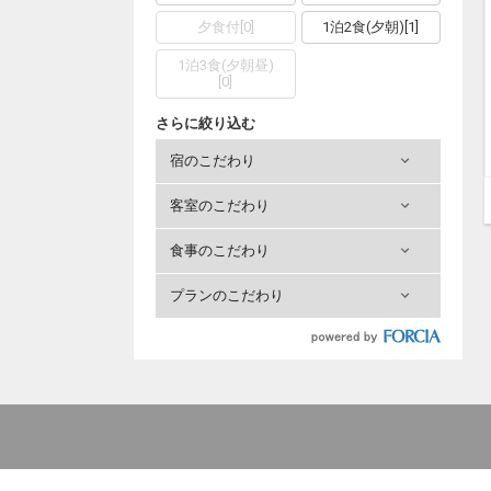
夕食付
[
0
]
1泊2食(夕朝)
[
1
]
1泊3食(夕朝昼)
[
0
]
さらに絞り込む
宿のこだわり
客室のこだわり
食事のこだわり
プランのこだわり