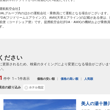
+0円
478便
11:30
19:20
乗継便あり
運航航空会社】
JALグループ内のほかの運航会社・乗務員にて運航となる場合がございます
クラスJを利用する
+31,100円
4
FDA(フジドリームエアラインズ)、AMX(天草エアライン)の記載がある便は、提
航便（コードシェア便）です。提携航空会社(FDA・AMX)の機材および乗
高松
帯広
+0円
480便
す。
13:20
19:20
乗継便あり
クラスJを利用する
+31,100円
4
高松
帯広
+0円
482便
15:10
19:20
乗継便あり
ください
クラスJを利用する
+31,100円
3
に更新されるため、検索のタイミングにより変更になる場合がございま
い。
1
件中
1～1件表示
価格の安い順
価格の高い順
人気順
現在の絞り込み
ホテル指定
美人の湯十勝