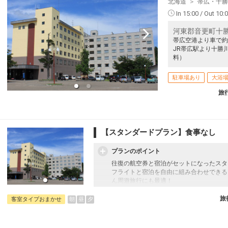
北海道
帯広・十勝
In 15:00 / Out 10:
河東郡音更町十勝
帯広空港より車で約
JR帯広駅より十勝
料）
駐車場あり
大浴
旅
【スタンダードプラン】食事なし
プランのポイント
往復の航空券と宿泊がセットになったスタ
フライトと宿泊を自由に組み合わせできる
ん周遊旅行にも最適！
旅行期間中の1泊だけの宿泊や延泊・飛び
フライトは、安心のJAL（またはJALグ
旅
朝
昼
夕
客室タイプおまかせ
オプションでレンタカーや現地交通・体験
います。