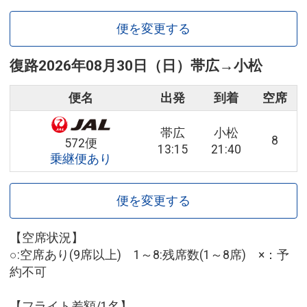
便を変更する
復路
2026年08月30日（日）
帯広
→
小松
便名
出発
到着
空席
帯広
小松
8
572便
13:15
21:40
乗継便あり
便を変更する
【空席状況】
○:空席あり(9席以上) 1～8:残席数(1～8席) ×：予
約不可
【フライト差額/1名】