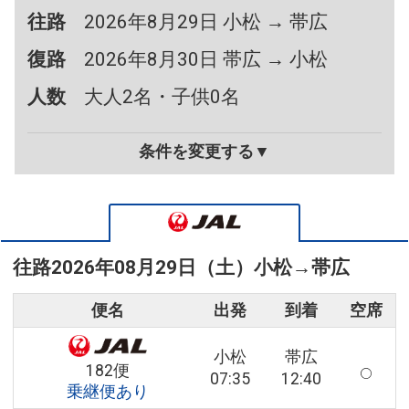
往路
2026年8月29日 小松 → 帯広
復路
2026年8月30日 帯広 → 小松
人数
大人2名・子供0名
条件を変更する▼
往路
2026年08月29日（土）
小松
→
帯広
便名
出発
到着
空席
小松
帯広
182便
07:35
12:40
乗継便あり