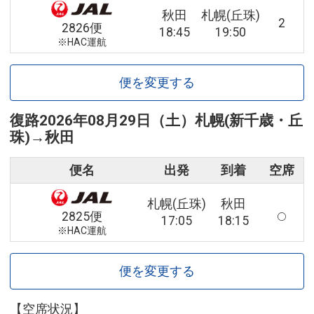
秋田
札幌(丘珠)
2
2826便
18:45
19:50
※HAC運航
便を変更する
復路
2026年08月29日（土）
札幌(新千歳・丘
珠)
→
秋田
便名
出発
到着
空席
札幌(丘珠)
秋田
2825便
17:05
18:15
※HAC運航
便を変更する
【空席状況】