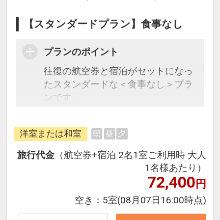
【スタンダードプラン】食事なし
プランのポイント
往復の航空券と宿泊がセットになっ
たスタンダードな＜食事なし＞プラ
ンです。
フライトと宿泊を自由に組み合わせ
できるダイナミックパッケージだか
洋室または和室
朝
昼
夕
ら、一都市滞在はもちろん周遊旅行
にも最適！
旅行代金
（航空券+宿泊 2名1室ご利用時 大人
旅行期間中の1泊だけの宿泊や延
1名様あたり）
泊・飛び泊なども自由自在です。
72,400
円
フライトは、安心のJAL（または
空き：
5室
(08月07日16:00時点)
JALグループ）確約！フライトマイ
ル50%貯まります。