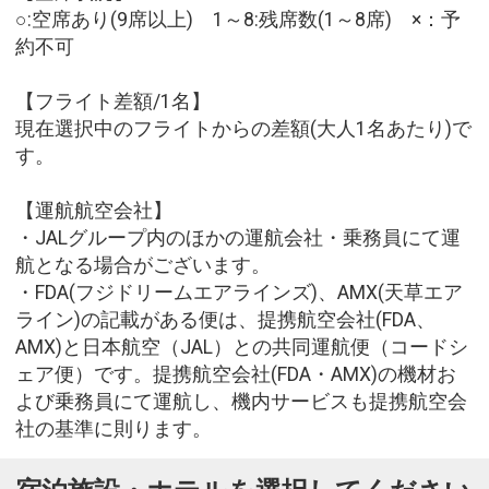
○:空席あり(9席以上) 1～8:残席数(1～8席) ×：予
約不可
【フライト差額/1名】
現在選択中のフライトからの差額(大人1名あたり)で
す。
【運航航空会社】
・JALグループ内のほかの運航会社・乗務員にて運
航となる場合がございます。
・FDA(フジドリームエアラインズ)、AMX(天草エア
ライン)の記載がある便は、提携航空会社(FDA、
AMX)と日本航空（JAL）との共同運航便（コードシ
ェア便）です。提携航空会社(FDA・AMX)の機材お
よび乗務員にて運航し、機内サービスも提携航空会
社の基準に則ります。