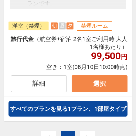
ランです。
フライトと宿泊を自由に組み合わせ
できるダイナミックパッケージだか
洋室（禁煙）
禁煙ルーム
朝
昼
夕
ら、一都市滞在はもちろん周遊旅行
にも最適！
旅行代金
（航空券+宿泊 2名1室ご利用時 大人
旅行期間中の1泊だけの宿泊や延
1名様あたり）
泊・飛び泊なども自由自在です。
99,500
円
フライトは、安心のJAL（または
空き：
1室
(08月10日10:00時点)
JALグループ）確約！フライトマイ
ル50%貯まります。
詳細
選択
オプションでレンタカーや現地交
通・体験プランなどの追加（同時予
約）が可能なプランもございます。
すべてのプランを見る
1プラン、1部屋タイプ
※3～5歳の添い寝のお客様は施設使
用料としてお一人様2,200円を別途
お支払い下さい(現地払い)