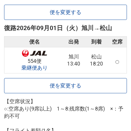
便を変更する
復路
2026年09月01日（火）
旭川
→
松山
便名
出発
到着
空席
旭川
松山
554便
13:40
18:20
乗継便あり
便を変更する
【空席状況】
○:空席あり(9席以上) 1～8:残席数(1～8席) ×：予
約不可
【フライト差額/1名】