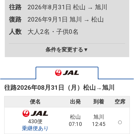
往路
2026年8月31日 松山 → 旭川
復路
2026年9月1日 旭川 → 松山
人数
大人2名・子供0名
条件を変更する▼
往路
2026年08月31日（月）
松山
→
旭川
便名
出発
到着
空席
松山
旭川
430便
07:10
12:45
乗継便あり