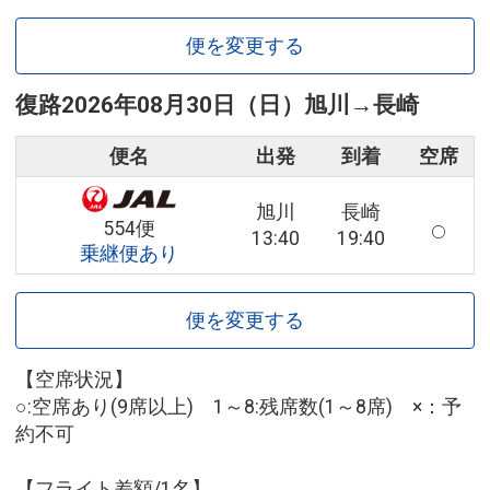
便を変更する
復路
2026年08月30日（日）
旭川
→
長崎
便名
出発
到着
空席
旭川
長崎
554便
13:40
19:40
乗継便あり
便を変更する
【空席状況】
○:空席あり(9席以上) 1～8:残席数(1～8席) ×：予
約不可
【フライト差額/1名】