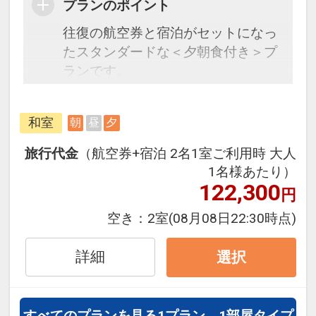
プランのポイント
往復の航空券と宿泊がセットになっ
たスタンダードな＜夕朝食付き＞プ
ランです。
フライトと宿泊を自由に組み合わせ
できるダイナミックパッケージだか
和室
朝
昼
夕
ら、一都市滞在はもちろん周遊旅行
にも最適！
旅行代金
（航空券+宿泊 2名1室ご利用時 大人
旅行期間中の1泊だけの宿泊や延
1名様あたり）
泊・飛び泊なども自由自在です。
122,300
円
フライトは、安心のJAL（または
空き：
2室
(08月08日22:30時点)
JALグループ）確約！フライトマイ
ル50%貯まります。
詳細
選択
オプションでレンタカーや現地交
通・体験プランなどの追加（同時予
約）が可能なプランもございます。
すべてのプランを見る
1プラン、1部屋タイプ