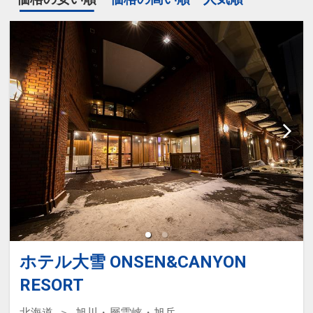
ホテル大雪 ONSEN&CANYON
RESORT
北海道
旭川・層雲峡・旭岳