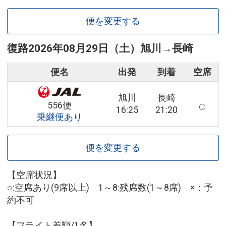
便を変更する
復路
2026年08月29日（土）
旭川
→
長崎
便名
出発
到着
空席
旭川
長崎
556便
16:25
21:20
乗継便あり
便を変更する
【空席状況】
○:空席あり(9席以上) 1～8:残席数(1～8席) ×：予
約不可
【フライト差額/1名】