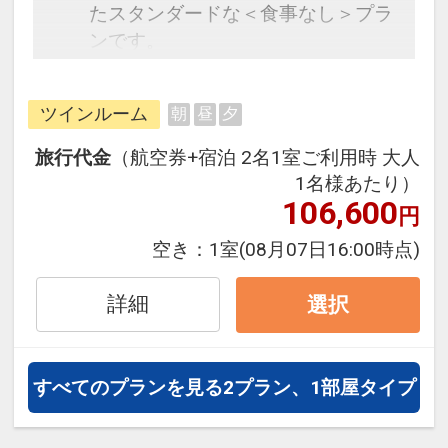
たスタンダードな＜食事なし＞プラ
ンです。
フライトと宿泊を自由に組み合わせ
できるダイナミックパッケージだか
ツインルーム
朝
昼
夕
ら、一都市滞在はもちろん周遊旅行
にも最適！
旅行代金
（航空券+宿泊 2名1室ご利用時 大人
旅行期間中の1泊だけの宿泊や延
1名様あたり）
泊・飛び泊なども自由自在です。
106,600
円
フライトは、安心のJAL（または
空き：
1室
(08月07日16:00時点)
JALグループ）確約！フライトマイ
ル50%貯まります。
詳細
選択
オプションでレンタカーや現地交
通・体験プランなどの追加（同時予
約）が可能なプランもございます。
すべてのプランを見る
2プラン、1部屋タイプ