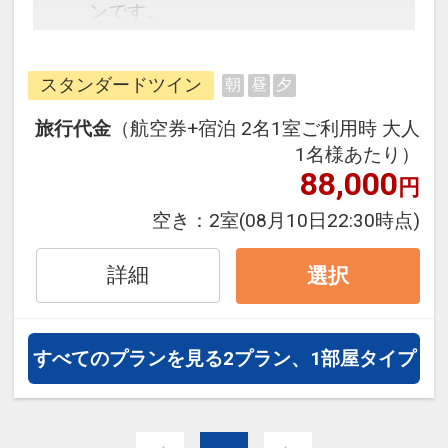
ンです。
フライトと宿泊を自由に組み合わせ
できるダイナミックパッケージだか
スタンダードツイン
朝
昼
夕
ら、一都市滞在はもちろん周遊旅行
にも最適！
旅行代金
（航空券+宿泊 2名1室ご利用時 大人
旅行期間中の1泊だけの宿泊や延
1名様あたり）
泊・飛び泊なども自由自在です。
88,000
円
フライトは、安心のJAL（または
空き：
2室
(08月10日22:30時点)
JALグループ）確約！フライトマイ
ル50%貯まります。
詳細
選択
オプションでレンタカーや現地交
通・体験プランなどの追加（同時予
約）が可能なプランもございます。
すべてのプランを見る
2プラン、1部屋タイプ