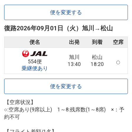
便を変更する
復路
2026年09月01日（火）
旭川
→
松山
便名
出発
到着
空席
旭川
松山
554便
13:40
18:20
乗継便あり
便を変更する
【空席状況】
○:空席あり(9席以上) 1～8:残席数(1～8席) ×：予
約不可
【フライト差額/1名】