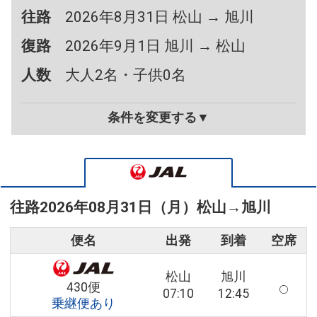
往路
2026年8月31日 松山 → 旭川
復路
2026年9月1日 旭川 → 松山
人数
大人2名・子供0名
条件を変更する▼
往路
2026年08月31日（月）
松山
→
旭川
便名
出発
到着
空席
松山
旭川
430便
07:10
12:45
乗継便あり