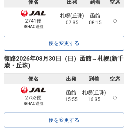
便名
出発
到着
空席
札幌(丘珠)
函館
2741便
07:35
08:15
※HAC運航
便を変更する
復路
2026年08月30日（日）
函館
→
札幌(新千
歳・丘珠)
便名
出発
到着
空席
函館
札幌(丘珠)
2752便
15:55
16:35
※HAC運航
便を変更する