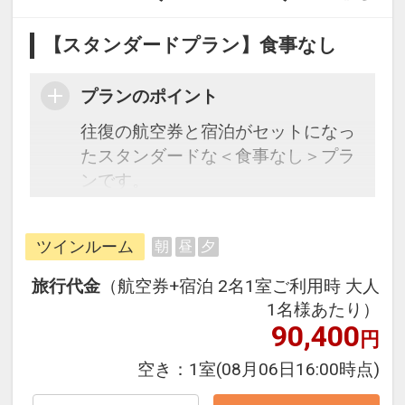
【スタンダードプラン】食事なし
プランのポイント
往復の航空券と宿泊がセットになっ
たスタンダードな＜食事なし＞プラ
ンです。
フライトと宿泊を自由に組み合わせ
できるダイナミックパッケージだか
ツインルーム
朝
昼
夕
ら、一都市滞在はもちろん周遊旅行
にも最適！
旅行代金
（航空券+宿泊 2名1室ご利用時 大人
旅行期間中の1泊だけの宿泊や延
1名様あたり）
泊・飛び泊なども自由自在です。
90,400
円
フライトは、安心のJAL（または
空き：
1室
(08月06日16:00時点)
JALグループ）確約！フライトマイ
ル50%貯まります。