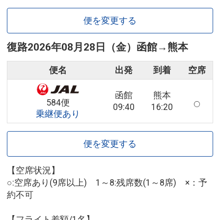
便を変更する
復路
2026年08月28日（金）
函館
→
熊本
便名
出発
到着
空席
函館
熊本
584便
09:40
16:20
乗継便あり
便を変更する
【空席状況】
○:空席あり(9席以上) 1～8:残席数(1～8席) ×：予
約不可
【フライト差額/1名】