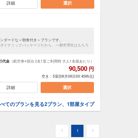
詳細
選択
ンダードな＜朝食付き＞プランです。
ダイナミックパッケージだから、一都市滞在はもちろ
泊なども自由自在です。
ループ）確約！フライトマイル50%貯まります。
行代金
（航空券+宿泊 2名1室ご利用時 大人1名様あたり）
プランなどの追加（同時予約）が可能なプランもござ
90,500
円
空き：
5室
(08月08日00:45時点)
詳細
選択
べてのプランを見る
2プラン、1部屋タイプ
1