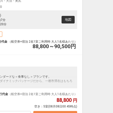
川・大沼・奥尻
00
号
地図
約7分
20分
場
行代金
（航空券+宿泊 2名1室ご利用時 大人1名様あたり）
88,800～90,500
円
ンダードな＜食事なし＞プランです。
ダイナミックパッケージだから、一都市滞在はもちろ
泊なども自由自在です。
ループ）確約！フライトマイル50%貯まります。
行代金
（航空券+宿泊 2名1室ご利用時 大人1名様あたり）
プランなどの追加（同時予約）が可能なプランもござ
88,800
円
空き：
5室
(08月08日00:45時点)