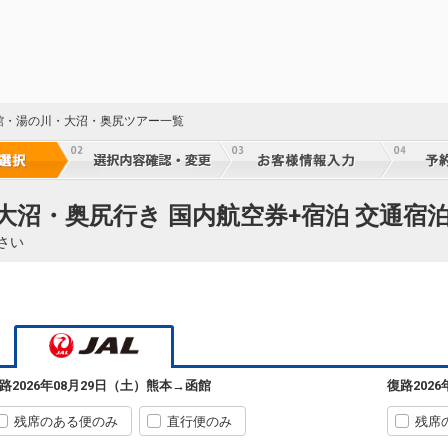
館・湯の川・大沼・奥尻ツアー一覧
大沼・奥尻行き 国内航空券+宿泊 交通宿
さい
路
2026年08月29日（土）
熊本
→
函館
復路
202
残席のある便のみ
直行便のみ
残席