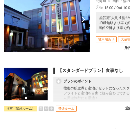
北海道
函館・湯の
In 15:00 / Out 10:
函館市大町4番6
JR函館駅より車で
函館空港より車で約
駐車場あり
大浴
旅
【スタンダードプラン】食事なし
プランのポイント
往復の航空券と宿泊がセットになったスタ
フライトと宿泊を自由に組み合わせできる
ん周遊旅行にも最適！
旅行期間中の1泊だけの宿泊や延泊・飛び
フライトは、安心のJAL（またはJALグ
旅
朝
昼
夕
洋室（禁煙ルーム）
禁煙ルーム
オプションでレンタカーや現地交通・体験
います。