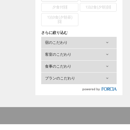
夕食付
[
0
]
1泊2食(夕朝)
[
0
]
1泊3食(夕朝昼)
[
0
]
さらに絞り込む
宿のこだわり
客室のこだわり
食事のこだわり
プランのこだわり