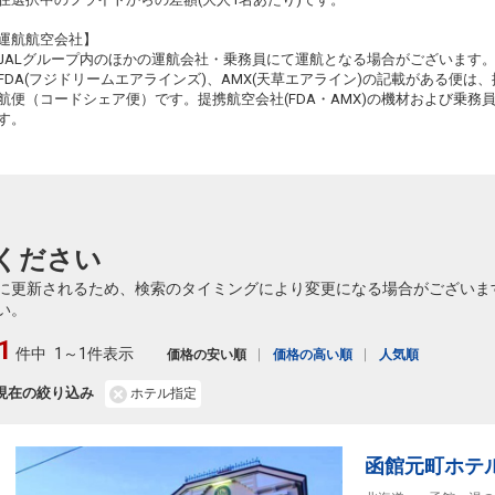
5
+12,200円
626便
58
10:20
14:10
乗継便あり
乗継
運航航空会社】
JALグループ内のほかの運航会社・乗務員にて運航となる場合がございます
クラスJを利用する
+35,600円
4
FDA(フジドリームエアラインズ)、AMX(天草エアライン)の記載がある便は、提
航便（コードシェア便）です。提携航空会社(FDA・AMX)の機材および乗
熊本
函館
+0円
628便
す。
12:20
18:45
乗継便あり
クラスJを利用する
+3,800円
2
熊本
函館
+2,300円
630便
13:45
18:45
乗継便あり
ください
クラスJを利用する
+21,600円
2
に更新されるため、検索のタイミングにより変更になる場合がございま
い。
1
件中
1～1件表示
価格の安い順
価格の高い順
人気順
現在の絞り込み
ホテル指定
函館元町ホテ