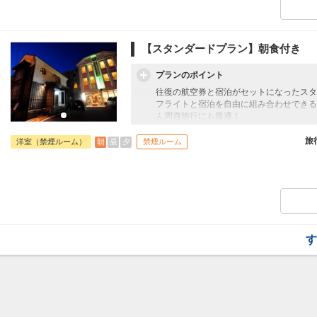
【スタンダードプラン】朝食付き
プランのポイント
往復の航空券と宿泊がセットになったスタ
フライトと宿泊を自由に組み合わせできる
ん周遊旅行にも最適！
旅行期間中の1泊だけの宿泊や延泊・飛び
フライトは、安心のJAL（またはJALグ
旅
朝
昼
夕
洋室（禁煙ルーム）
禁煙ルーム
オプションでレンタカーや現地交通・体験
います。
す