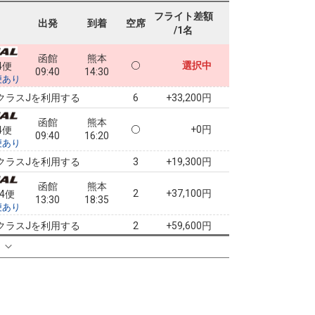
フライト差額
出発
到着
空席
/1名
函館
熊本
選択中
4便
09:40
14:30
便あり
クラスJを利用する
+33,200円
6
函館
熊本
+0円
4便
09:40
16:20
便あり
クラスJを利用する
+19,300円
3
函館
熊本
2
+37,100円
24便
13:30
18:35
便あり
クラスJを利用する
+59,600円
2
る
函館
熊本
2
+2,300円
6便
14:55
19:20
便あり
クラスJを利用する
+59,900円
6
函館
熊本