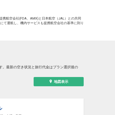
3
+9,800円
6便
14:55
20:50
便あり
。
クラスJを利用する
+57,500円
7
携航空会社(FDA、AMX)と日本航空（JAL）との共同
務員にて運航し、機内サービスも提携航空会社の基準に則り
す。最新の空き状況と旅行代金はプラン選択後の
地図表示
ル