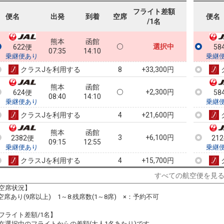
フライト差額
便名
出発
到着
空席
便名
/1名
熊本
函館
選択中
622便
58
07:35
14:10
乗継便あり
乗継
クラスJを利用する
+33,300円
8
熊本
函館
+2,300円
624便
58
08:40
14:10
乗継便あり
乗継
クラスJを利用する
+21,600円
4
熊本
函館
3
+6,100円
2382便
21
09:15
12:55
乗継便あり
乗継
クラスJを利用する
+15,700円
4
すべての航空便を見
熊本
函館
+2,300円
626便
58
10:20
18:45
空席状況】
乗継便あり
乗継
:空席あり(9席以上) 1～8:残席数(1～8席) ×：予約不可
クラスJを利用する
+21,600円
2
フライト差額/1名】
熊本
函館
在選択中のフライトからの差額(大人1名あたり)です。