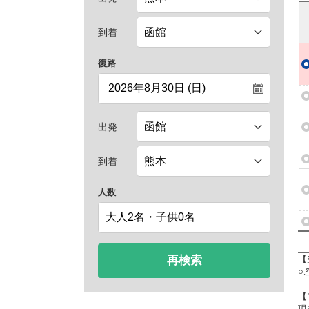
到着
復路
出発
到着
人数
再検索
【
○
【
現