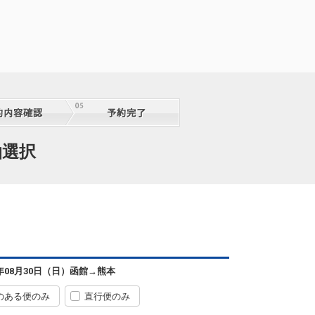
泊選択
6年08月30日（日）
函館
→
熊本
のある便のみ
直行便のみ