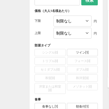
検索
価格（大人1名様あたり）
下限
円
上限
円
部屋タイプ
シングル
[
0
]
ツイン
[
1
]
トリプル
[
0
]
フォース
[
0
]
セミダブル
[
0
]
ダブル
[
0
]
和室
[
0
]
和洋室
[
0
]
洋室または和室
メゾネット
[
0
]
[
0
]
食事
食事なし
[
1
]
朝食付
[
1
]