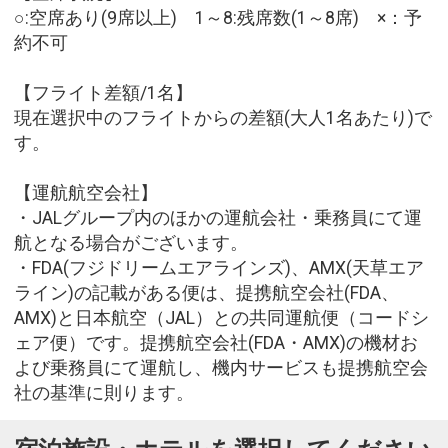
○:空席あり(9席以上) 1～8:残席数(1～8席) ×：予
約不可
【フライト差額/1名】
現在選択中のフライトからの差額(大人1名あたり)で
す。
【運航航空会社】
・JALグループ内のほかの運航会社・乗務員にて運
航となる場合がございます。
・FDA(フジドリームエアラインズ)、AMX(天草エア
ライン)の記載がある便は、提携航空会社(FDA、
AMX)と日本航空（JAL）との共同運航便（コードシ
ェア便）です。提携航空会社(FDA・AMX)の機材お
よび乗務員にて運航し、機内サービスも提携航空会
社の基準に則ります。