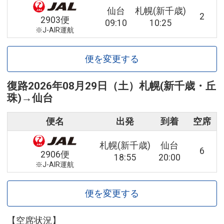
仙台
札幌(新千歳)
2
2903便
09:10
10:25
※J-AIR運航
便を変更する
復路
2026年08月29日（土）
札幌(新千歳・丘
珠)
→
仙台
便名
出発
到着
空席
札幌(新千歳)
仙台
6
2906便
18:55
20:00
※J-AIR運航
便を変更する
【空席状況】