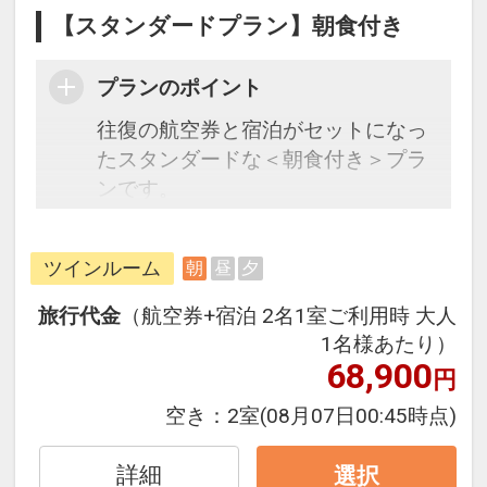
【スタンダードプラン】朝食付き
プランのポイント
往復の航空券と宿泊がセットになっ
たスタンダードな＜朝食付き＞プラ
ンです。
フライトと宿泊を自由に組み合わせ
できるダイナミックパッケージだか
ツインルーム
朝
昼
夕
ら、一都市滞在はもちろん周遊旅行
にも最適！
旅行代金
（航空券+宿泊 2名1室ご利用時 大人
旅行期間中の1泊だけの宿泊や延
1名様あたり）
泊・飛び泊なども自由自在です。
68,900
円
フライトは、安心のJAL（または
空き：
2室
(08月07日00:45時点)
JALグループ）確約！フライトマイ
ル50%貯まります。
詳細
選択
オプションでレンタカーや現地交