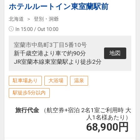
ホテルルートイン東室蘭駅前
北海道
登別・洞爺
In 15:00 / Out 10:00
室蘭市中島町3丁目5番10号
新千歳空港より車で約90分
地図
JR室蘭本線東室蘭駅より徒歩2分
駐車場あり
大浴場
温泉
駅徒歩5分以内
旅行代金
（航空券+宿泊 2名1室ご利用時 大
人1名様あたり）
68,900
円