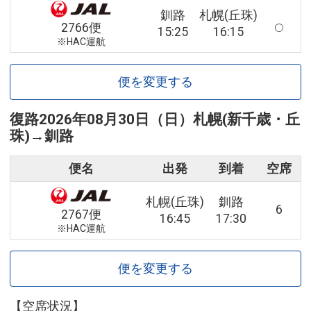
釧路
札幌(丘珠)
2766便
15:25
16:15
※HAC運航
便を変更する
復路
2026年08月30日（日）
札幌(新千歳・丘
珠)
→
釧路
便名
出発
到着
空席
札幌(丘珠)
釧路
6
2767便
16:45
17:30
※HAC運航
便を変更する
【空席状況】