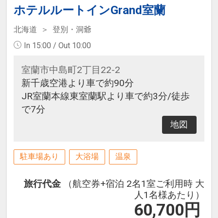
ホテルルートインGrand室蘭
北海道
登別・洞爺
In 15:00 / Out 10:00
室蘭市中島町2丁目22-2
新千歳空港より車で約90分
JR室蘭本線東室蘭駅より車で約3分/徒歩
で7分
地図
駐車場あり
大浴場
温泉
旅行代金
（航空券+宿泊 2名1室ご利用時 大
人1名様あたり）
60,700
円