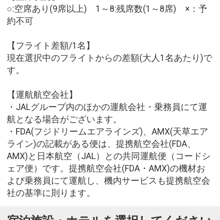
○:空席あり(9席以上) 1～8:残席数(1～8席) ×：予
約不可
【フライト差額/1名】
現在選択中のフライトからの差額(大人1名あたり)で
す。
【運航航空会社】
・JALグループ内のほかの運航会社・乗務員にて運
航となる場合がございます。
・FDA(フジドリームエアラインズ)、AMX(天草エア
ライン)の記載がある便は、提携航空会社(FDA、
AMX)と日本航空（JAL）との共同運航便（コードシ
ェア便）です。提携航空会社(FDA・AMX)の機材お
よび乗務員にて運航し、機内サービスも提携航空会
社の基準に則ります。