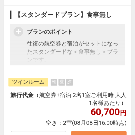
【スタンダードプラン】食事無し
プランのポイント
往復の航空券と宿泊がセットになっ
たスタンダードな＜食事無し＞プラ
ンです。
フライトと宿泊を自由に組み合わせ
できるダイナミックパッケージだか
ツインルーム
朝
昼
夕
ら、一都市滞在はもちろん周遊旅行
にも最適！
旅行代金
（航空券+宿泊 2名1室ご利用時 大人
旅行期間中の1泊だけの宿泊や延
1名様あたり）
泊・飛び泊なども自由自在です。
60,700
円
フライトは、安心のJAL（または
空き：
2室
(08月08日16:00時点)
JALグループ）確約！フライトマイ
ル50%貯まります。