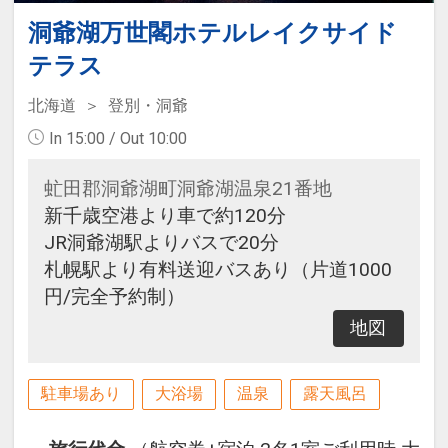
洞爺湖万世閣ホテルレイクサイド
テラス
北海道
登別・洞爺
In 15:00 / Out 10:00
虻田郡洞爺湖町洞爺湖温泉21番地
新千歳空港より車で約120分
JR洞爺湖駅よりバスで20分
札幌駅より有料送迎バスあり（片道1000
円/完全予約制）
地図
駐車場あり
大浴場
温泉
露天風呂