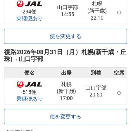
札幌
山口宇部
(新千歳)
294便
14:55
22:10
乗継便あり
便を変更する
復路
2026年08月31日（月）
札幌(新千歳・丘
珠)
→
山口宇部
便名
出発
到着
空席
札幌
山口宇部
(新千歳)
518便
20:50
17:00
乗継便あり
便を変更する