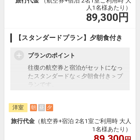
旅行代金
（航空券+宿泊 2名1室ご利用時 大
人1名様あたり）
89,300
円
【スタンダードプラン】夕朝食付き
プランのポイント
往復の航空券と宿泊がセットになっ
たスタンダードな＜夕朝食付き＞プ
ランです。
フライトと宿泊を自由に組み合わせ
できるダイナミックパッケージだか
洋室
朝
昼
夕
ら、一都市滞在はもちろん周遊旅行
にも最適！
旅行代金
（航空券+宿泊 2名1室ご利用時 大人
旅行期間中の1泊だけの宿泊や延
1名様あたり）
泊・飛び泊なども自由自在です。
89,300
円