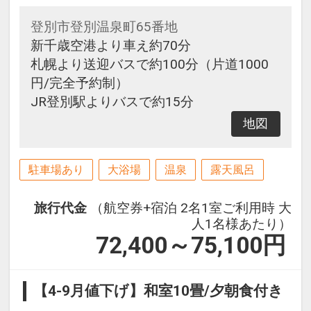
登別市登別温泉町65番地
新千歳空港より車え約70分
札幌より送迎バスで約100分（片道1000
円/完全予約制）
JR登別駅よりバスで約15分
地図
駐車場あり
大浴場
温泉
露天風呂
旅行代金
（航空券+宿泊 2名1室ご利用時 大
人1名様あたり）
72,400～75,100
円
【4-9月値下げ】和室10畳/夕朝食付き