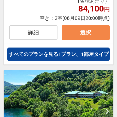
1名様あたり）
泊・飛び泊なども自由自在です。
84,100
円
フライトは、安心のJAL（または
空き：
2室
(08月09日20:00時点)
JALグループ）確約！フライトマイ
ル50%貯まります。
詳細
選択
オプションでレンタカーや現地交
通・体験プランなどの追加（同時予
約）が可能なプランもございます。
すべてのプランを見る
1プラン、1部屋タイプ
※夕食付プランは事前予約制とな
り、その予約はお客様ご自身にてお
願いしております。
ギリガンズアイランド(フレンチ)、
杜氏賛歌(和食)、祥庵こげ津(寿司)、
ラヴート(中国料理)より選択。ご予
約完了の翌日以降にホテルに直接ご
予約下さい。なお、予約開始は利用