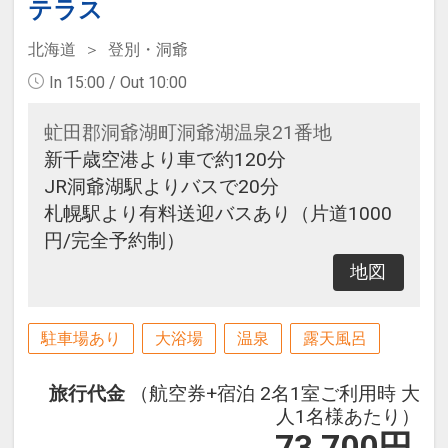
テラス
北海道
登別・洞爺
In 15:00 / Out 10:00
虻田郡洞爺湖町洞爺湖温泉21番地
新千歳空港より車で約120分
JR洞爺湖駅よりバスで20分
札幌駅より有料送迎バスあり（片道1000
円/完全予約制）
地図
駐車場あり
大浴場
温泉
露天風呂
旅行代金
（航空券+宿泊 2名1室ご利用時 大
人1名様あたり）
73,700
円