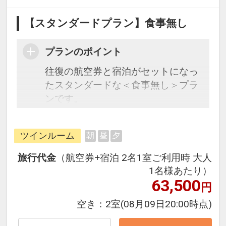
【スタンダードプラン】食事無し
プランのポイント
往復の航空券と宿泊がセットになっ
たスタンダードな＜食事無し＞プラ
ンです。
フライトと宿泊を自由に組み合わせ
できるダイナミックパッケージだか
ツインルーム
朝
昼
夕
ら、一都市滞在はもちろん周遊旅行
にも最適！
旅行代金
（航空券+宿泊 2名1室ご利用時 大人
旅行期間中の1泊だけの宿泊や延
1名様あたり）
泊・飛び泊なども自由自在です。
63,500
円
フライトは、安心のJAL（または
空き：
2室
(08月09日20:00時点)
JALグループ）確約！フライトマイ
ル50%貯まります。