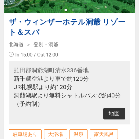
ザ・ウィンザーホテル洞爺 リゾー
ト＆スパ
北海道
登別・洞爺
In 15:00 / Out 12:00
虻田郡洞爺湖町清水336番地
新千歳空港より車で約120分
JR札幌駅より約120分
洞爺湖駅より無料シャトルバスで約40分
（予約制）
地図
駐車場あり
大浴場
温泉
露天風呂