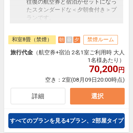
往復の航空券と宿泊がセットになっ
たスタンダードな＜夕朝食付き＞プ
ランです。
フライトと宿泊を自由に組み合わせ
できるダイナミックパッケージだか
和室8畳（禁煙）
禁煙ルーム
朝
昼
夕
ら、一都市滞在はもちろん周遊旅行
にも最適！
旅行代金
（航空券+宿泊 2名1室ご利用時 大人
旅行期間中の1泊だけの宿泊や延
1名様あたり）
泊・飛び泊なども自由自在です。
70,200
円
フライトは、安心のJAL（または
空き：
2室
(08月09日20:00時点)
JALグループ）確約！フライトマイ
ル50%貯まります。
詳細
選択
オプションでレンタカーや現地交
通・体験プランなどの追加（同時予
約）が可能なプランもございます。
すべてのプランを見る
4プラン、2部屋タイプ
※施設使用料として3～5歳の添い寝