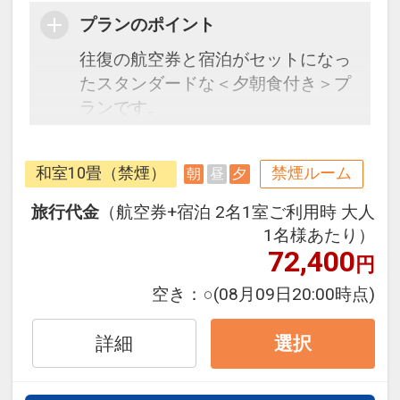
プランのポイント
往復の航空券と宿泊がセットになっ
たスタンダードな＜夕朝食付き＞プ
ランです。
フライトと宿泊を自由に組み合わせ
できるダイナミックパッケージだか
和室10畳（禁煙）
禁煙ルーム
朝
昼
夕
ら、一都市滞在はもちろん周遊旅行
にも最適！
旅行代金
（航空券+宿泊 2名1室ご利用時 大人
旅行期間中の1泊だけの宿泊や延
1名様あたり）
泊・飛び泊なども自由自在です。
72,400
円
フライトは、安心のJAL（または
空き：
○
(08月09日20:00時点)
JALグループ）確約！フライトマイ
ル50%貯まります。
詳細
選択
オプションでレンタカーや現地交
通・体験プランなどの追加（同時予
約）が可能なプランもございます。