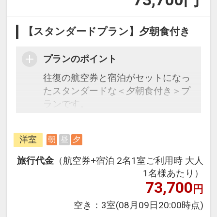
【スタンダードプラン】夕朝食付き
プランのポイント
往復の航空券と宿泊がセットになっ
たスタンダードな＜夕朝食付き＞プ
ランです。
フライトと宿泊を自由に組み合わせ
できるダイナミックパッケージだか
洋室
朝
昼
夕
ら、一都市滞在はもちろん周遊旅行
にも最適！
旅行代金
（航空券+宿泊 2名1室ご利用時 大人
旅行期間中の1泊だけの宿泊や延
1名様あたり）
泊・飛び泊なども自由自在です。
73,700
円
フライトは、安心のJAL（または
空き：
3室
(08月09日20:00時点)
JALグループ）確約！フライトマイ