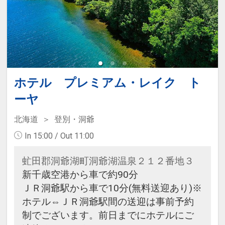
日の3ヶ月前の同月1日9：00からと
なります。（予約先電話番号：
0120-290-500）
ホテル プレミアム・レイク ト
ーヤ
北海道
登別・洞爺
In 15:00 / Out 11:00
虻田郡洞爺湖町洞爺湖温泉２１２番地３
新千歳空港から車で約90分
ＪＲ洞爺駅から車で10分(無料送迎あり)※
ホテル⇔ＪＲ洞爺駅間の送迎は事前予約
制でございます。前日までにホテルにご