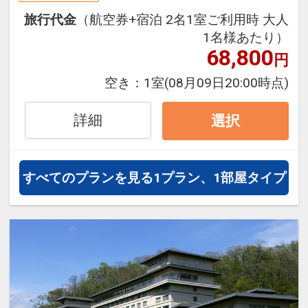
旅行期間中の1泊だけの宿泊や延
旅行代金
（航空券+宿泊 2名1室ご利用時 大人
泊・飛び泊なども自由自在です。
1名様あたり）
フライトは、安心のJAL（または
68,800
円
JALグループ）確約！フライトマイ
ル50%貯まります。
空き：
1室
(08月09日20:00時点)
オプションでレンタカーや現地交
通・体験プランなどの追加（同時予
詳細
選択
約）が可能なプランもございます。
※施設使用料として3～5歳の添い寝
すべてのプランを見る
1プラン、1部屋タイプ
のお子様は1泊2,200円をお支払いい
ただきます(現地払い)