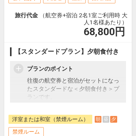
旅行代金
（航空券+宿泊 2名1室ご利用時 大
人1名様あたり）
68,800
円
【スタンダードプラン】夕朝食付き
プランのポイント
往復の航空券と宿泊がセットになっ
たスタンダードな＜夕朝食付き＞プ
ランです。
フライトと宿泊を自由に組み合わせ
できるダイナミックパッケージだか
洋室または和室（禁煙ルーム）
朝
昼
夕
ら、一都市滞在はもちろん周遊旅行
にも最適！
禁煙ルーム