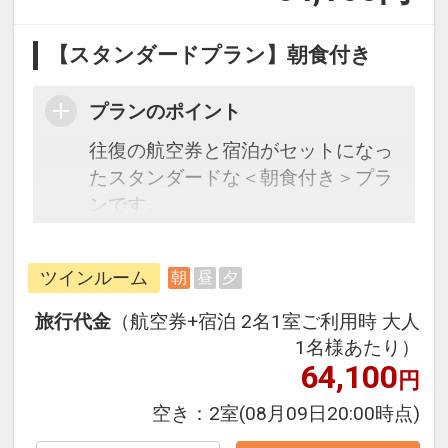
【スタンダードプラン】朝食付き
プランのポイント
往復の航空券と宿泊がセットになっ
たスタンダードな＜朝食付き＞プラ
ンです。
フライトと宿泊を自由に組み合わせ
できるダイナミックパッケージだか
ツインルーム
朝
昼
夕
ら、一都市滞在はもちろん周遊旅行
にも最適！
旅行代金
（航空券+宿泊 2名1室ご利用時 大人
旅行期間中の1泊だけの宿泊や延
1名様あたり）
泊・飛び泊なども自由自在です。
64,100
円
フライトは、安心のJAL（または
空き：
2室
(08月09日20:00時点)
JALグループ）確約！フライトマイ
ル50%貯まります。