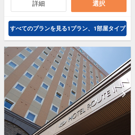
詳細
選択
オプションでレンタカーや現地交
通・体験プランなどの追加（同時予
約）が可能なプランもございます。
すべてのプランを見る
1プラン、1部屋タイプ