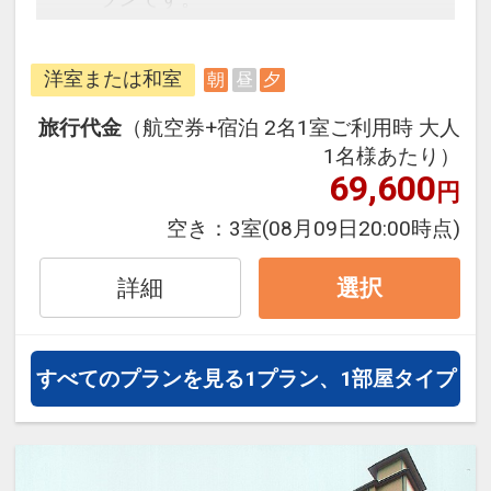
フライトと宿泊を自由に組み合わせ
できるダイナミックパッケージだか
洋室または和室
朝
昼
夕
ら、一都市滞在はもちろん周遊旅行
にも最適！
旅行代金
（航空券+宿泊 2名1室ご利用時 大人
旅行期間中の1泊だけの宿泊や延
1名様あたり）
泊・飛び泊なども自由自在です。
69,600
円
フライトは、安心のJAL（または
空き：
3室
(08月09日20:00時点)
JALグループ）確約！フライトマイ
ル50%貯まります。
詳細
選択
オプションでレンタカーや現地交
通・体験プランなどの追加（同時予
約）が可能なプランもございます。
すべてのプランを見る
1プラン、1部屋タイプ
※施設使用料として3～5歳の添い寝
のお子様は1泊3,300円をお支払いい
ただきます(現地払い)