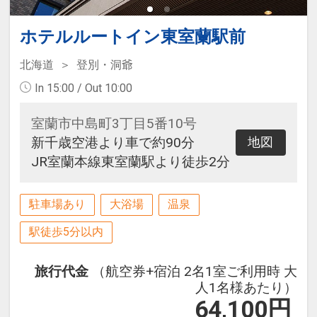
ホテルルートイン東室蘭駅前
北海道
登別・洞爺
In 15:00 / Out 10:00
室蘭市中島町3丁目5番10号
新千歳空港より車で約90分
地図
JR室蘭本線東室蘭駅より徒歩2分
駐車場あり
大浴場
温泉
駅徒歩5分以内
旅行代金
（航空券+宿泊 2名1室ご利用時 大
人1名様あたり）
64,100
円