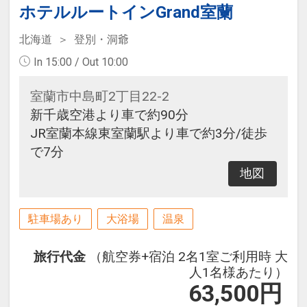
ホテルルートインGrand室蘭
北海道
登別・洞爺
In 15:00 / Out 10:00
室蘭市中島町2丁目22-2
新千歳空港より車で約90分
JR室蘭本線東室蘭駅より車で約3分/徒歩
で7分
地図
駐車場あり
大浴場
温泉
旅行代金
（航空券+宿泊 2名1室ご利用時 大
人1名様あたり）
63,500
円