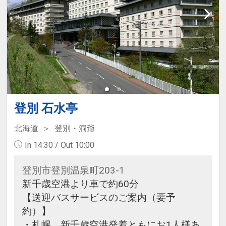
登別 石水亭
北海道
登別・洞爺
In 14:30 / Out 10:00
登別市登別温泉町203-1
新千歳空港より車で約60分
【送迎バスサービスのご案内（要予
約）】
・札幌、新千歳空港発着ともにお1人様あ