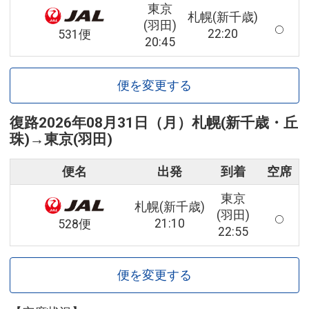
東京
札幌(新千歳)
(羽田)
22:20
531便
20:45
便を変更する
復路
2026年08月31日（月）
札幌(新千歳・丘
珠)
→
東京(羽田)
便名
出発
到着
空席
東京
札幌(新千歳)
(羽田)
21:10
528便
22:55
便を変更する