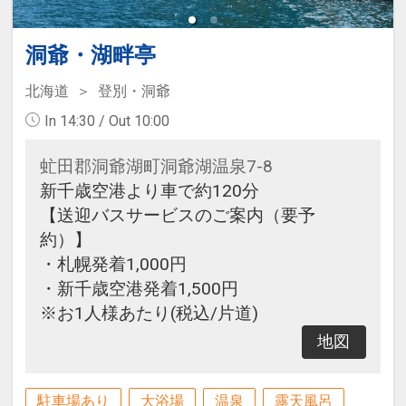
洞爺・湖畔亭
北海道
登別・洞爺
In 14:30 / Out 10:00
虻田郡洞爺湖町洞爺湖温泉7-8
新千歳空港より車で約120分
【送迎バスサービスのご案内（要予
約）】
・札幌発着1,000円
・新千歳空港発着1,500円
※お1人様あたり(税込/片道)
地図
駐車場あり
大浴場
温泉
露天風呂