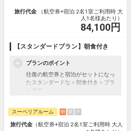
旅行代金
（航空券+宿泊 2名1室ご利用時 大
人1名様あたり）
84,100
円
【スタンダードプラン】朝食付き
プランのポイント
往復の航空券と宿泊がセットになっ
たスタンダードな＜朝食付き＞プラ
ンです。
フライトと宿泊を自由に組み合わせ
できるダイナミックパッケージだか
スーペリアルーム
朝
昼
夕
ら、一都市滞在はもちろん周遊旅行
にも最適！
旅行代金
（航空券+宿泊 2名1室ご利用時 大人
旅行期間中の1泊だけの宿泊や延