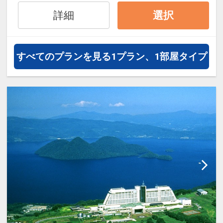
ル50%貯まります。
詳細
選択
オプションでレンタカーや現地交
通・体験プランなどの追加（同時予
約）が可能なプランもございます。
すべてのプランを見る
1プラン、1部屋タイプ
※施設使用料として0～2歳の添い寝
のお子様は1泊1,100円をお支払いい
ただきます(現地払い)