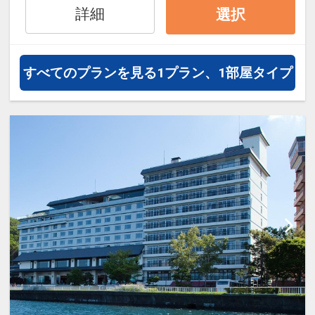
詳細
選択
オプションでレンタカーや現地交
通・体験プランなどの追加（同時予
約）が可能なプランもございます。
すべてのプランを見る
1プラン、1部屋タイプ