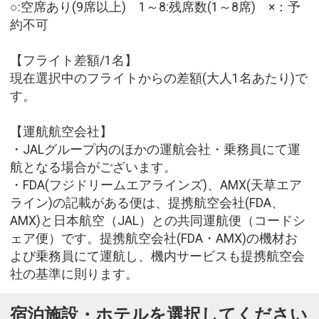
○:空席あり(9席以上) 1～8:残席数(1～8席) ×：予
約不可
【フライト差額/1名】
現在選択中のフライトからの差額(大人1名あたり)で
す。
【運航航空会社】
・JALグループ内のほかの運航会社・乗務員にて運
航となる場合がございます。
・FDA(フジドリームエアラインズ)、AMX(天草エア
ライン)の記載がある便は、提携航空会社(FDA、
AMX)と日本航空（JAL）との共同運航便（コードシ
ェア便）です。提携航空会社(FDA・AMX)の機材お
よび乗務員にて運航し、機内サービスも提携航空会
社の基準に則ります。
宿泊施設・ホテルを選択してください