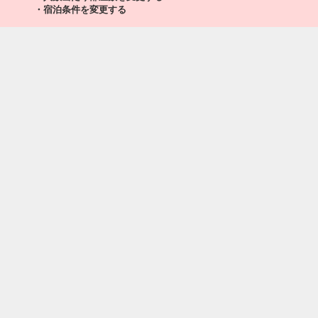
・宿泊条件を変更する
52
乗継