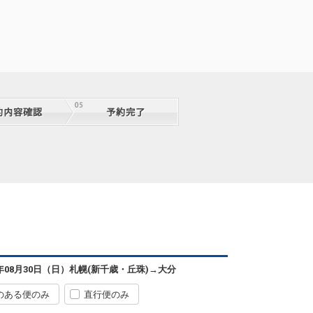
札幌
大分
(新千歳)
+0円
0便
11:20
07:35
便あり
6年08月30日（日）
札幌(新千歳・丘珠)
→
大分
クラスJを利用する
+3,800円
3
のある便のみ
直行便のみ
札幌
大分
(新千歳)
選択中