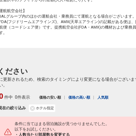
51
札幌
乗継
大分
運航航空会社】
(新千歳)
+2,300円
672便
17:05
JALグループ内のほかの運航会社・乗務員にて運航となる場合がございます
21:30
乗継便あり
FDA(フジドリームエアラインズ)、AMX(天草エアライン)の記載がある便は、提
クラスJを利用する
+6,100円
3
航便（コードシェア便）です。提携航空会社(FDA・AMX)の機材および乗
51
す。
札幌
乗継
大分
(新千歳)
+1,100円
672便
17:05
22:10
乗継便あり
クラスJを利用する
+5,000円
2
20
札幌
乗継
大分
(新千歳)
+1,100円
672便
ください
17:05
22:20
乗継便あり
に更新されるため、検索のタイミングにより変更になる場合がございま
クラスJを利用する
+5,000円
3
い。
51
乗継
0
件中
0件表示
価格の安い順
価格の高い順
人気順
現在の絞り込み
ホテル指定
52
乗継
条件に当てはまる宿泊施設が見つかりませんでした。
以下をお試しください。
・人数当たり部屋数を変更する