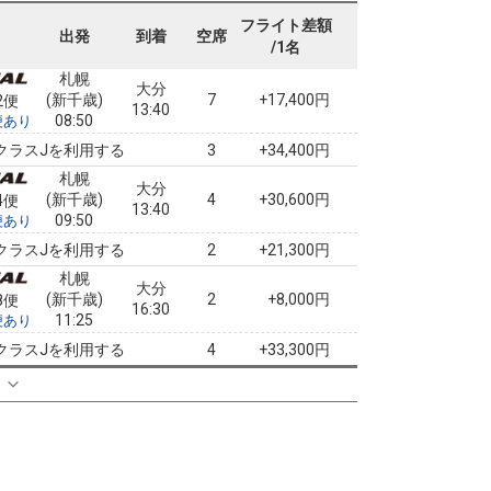
0便
11:20
07:40
便あり
フライト差額
出発
到着
空席
/1名
クラスJを利用する
+3,800円
3
札幌
大分
(新千歳)
7
+17,400円
2便
13:40
08:50
便あり
クラスJを利用する
+34,400円
3
札幌
大分
(新千歳)
4
+30,600円
4便
13:40
09:50
便あり
クラスJを利用する
+21,300円
2
札幌
大分
(新千歳)
2
+8,000円
8便
16:30
11:25
便あり
クラスJを利用する
+33,300円
4
札幌
る
大分
(新千歳)
5
+16,300円
0便
16:30
12:50
便あり
クラスJを利用する
+33,300円
2
札幌
大分