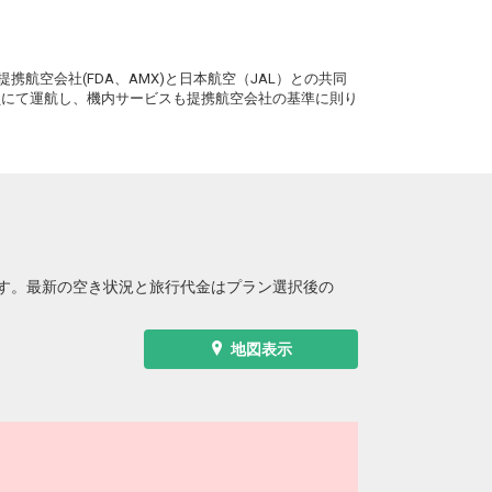
(新千歳)
6
+18,600円
0便
18:10
12:50
便あり
クラスJを利用する
+35,700円
3
。
携航空会社(FDA、AMX)と日本航空（JAL）との共同
札幌
大分
務員にて運航し、機内サービスも提携航空会社の基準に則り
(新千歳)
6
+19,700円
2便
18:10
14:05
便あり
クラスJを利用する
+61,600円
6
札幌
大分
(新千歳)
5
+19,500円
08便
18:40
15:15
便あり
クラスJを利用する
― 円
す。最新の空き状況と旅行代金はプラン選択後の
札幌
大分
(新千歳)
+36,500円
8便
21:45
17:00
便あり
地図表示
クラスJを利用する
+59,200円
5
札幌
大分
(新千歳)
+36,500円
0便
21:45
17:15
便あり
クラスJを利用する
+59,200円
2
札幌