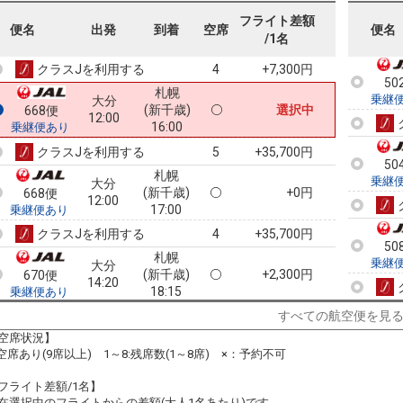
50
札幌
乗継
大分
フライト差額
(新千歳)
+3,500円
664便
便名
出発
到着
空席
便名
10:15
/1名
15:05
乗継便あり
クラスJを利用する
+7,300円
4
50
札幌
乗継
大分
(新千歳)
選択中
668便
12:00
16:00
乗継便あり
クラスJを利用する
+35,700円
5
50
札幌
乗継
大分
(新千歳)
+0円
668便
12:00
17:00
乗継便あり
クラスJを利用する
+35,700円
4
50
札幌
乗継
大分
(新千歳)
+2,300円
670便
14:20
18:15
乗継便あり
クラスJを利用する
+24,800円
2
すべての航空便を見
51
空席状況】
札幌
乗継
大分
:空席あり(9席以上) 1～8:残席数(1～8席) ×：予約不可
(新千歳)
+2,300円
670便
14:20
19:15
乗継便あり
フライト差額/1名】
クラスJを利用する
+6,100円
3
在選択中のフライトからの差額(大人1名あたり)です。