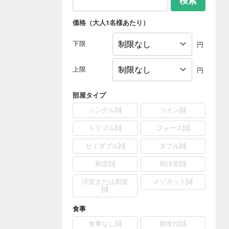
検索
価格（大人1名様あたり）
下限
円
上限
円
部屋タイプ
シングル
[
0
]
ツイン
[
0
]
トリプル
[
0
]
フォース
[
0
]
セミダブル
[
0
]
ダブル
[
0
]
和室
[
0
]
和洋室
[
0
]
洋室または和室
メゾネット
[
0
]
[
0
]
食事
食事なし
[
0
]
朝食付
[
0
]