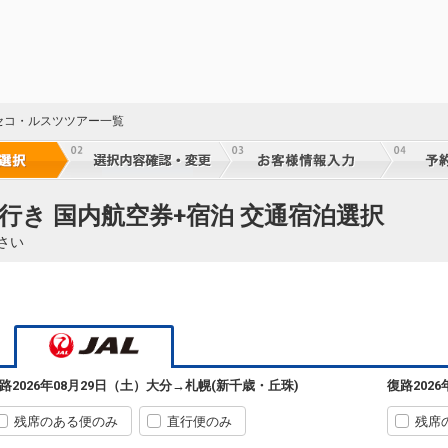
札幌
大分
(新千歳)
3
+12,700円
662便
セコ・ルスツツアー一覧
07:35
11:20
乗継便あり
クラスJを利用する
+38,700円
2
札幌
大分
(新千歳)
2
+11,500円
662便
行き 国内航空券+宿泊 交通宿泊選択
07:35
11:55
乗継便あり
さい
クラスJを利用する
+36,900円
5
札幌
大分
(新千歳)
― 円
2362便
08:45
13:35
乗継便あり
クラスJを利用する
― 円
59
札幌
乗継
大分
路
2026年08月29日（土）
大分
→
札幌(新千歳・丘珠)
復路
202
(新千歳)
8
+3,500円
664便
10:15
14:15
乗継便あり
残席のある便のみ
直行便のみ
残席
クラスJを利用する
+7,300円
3