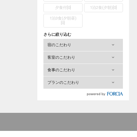
夕食付
[
0
]
1泊2食(夕朝)
[
0
]
1泊3食(夕朝昼)
[
0
]
さらに絞り込む
宿のこだわり
客室のこだわり
食事のこだわり
プランのこだわり