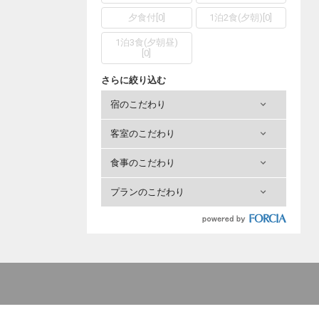
夕食付
[
0
]
1泊2食(夕朝)
[
0
]
1泊3食(夕朝昼)
[
0
]
さらに絞り込む
宿のこだわり
客室のこだわり
食事のこだわり
プランのこだわり