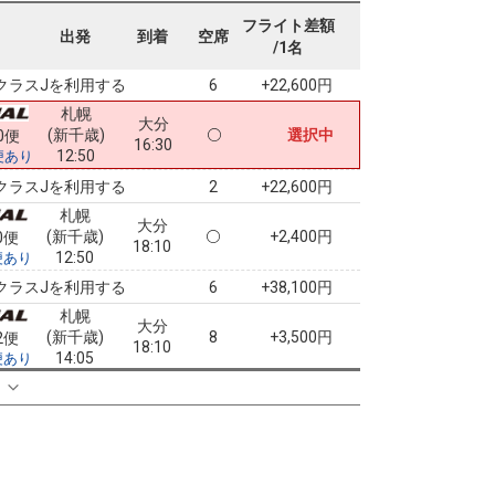
札幌
大分
フライト差額
(新千歳)
3
+0円
8便
出発
到着
空席
16:30
/1名
11:25
便あり
クラスJを利用する
+22,600円
6
札幌
大分
(新千歳)
選択中
0便
16:30
12:50
便あり
クラスJを利用する
+22,600円
2
札幌
大分
(新千歳)
+2,400円
0便
18:10
12:50
便あり
クラスJを利用する
+38,100円
6
札幌
大分
(新千歳)
8
+3,500円
2便
18:10
14:05
便あり
クラスJを利用する
+39,200円
る
4
札幌
大分
(新千歳)
3
+29,100円
08便
18:40
15:15
便あり
クラスJを利用する
+44,800円
3