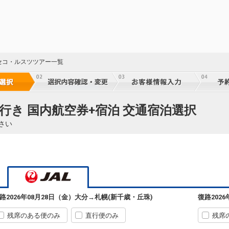
札幌
大分
(新千歳)
+59,600円
662便
07:35
11:20
乗継便あり
クラスJを利用する
+41,800円
2
札幌
大分
(新千歳)
― 円
2362便
59
セコ・ルスツツアー一覧
08:40
13:35
乗継便あり
乗継
クラスJを利用する
― 円
札幌
大分
(新千歳)
5
+25,200円
664便
50
行き 国内航空券+宿泊 交通宿泊選択
10:15
14:15
乗継便あり
乗継
さい
クラスJを利用する
+42,300円
3
札幌
大分
(新千歳)
+25,200円
664便
50
10:15
15:05
乗継便あり
乗継
クラスJを利用する
+42,300円
3
札幌
大分
路
2026年08月28日（金）
大分
→
札幌(新千歳・丘珠)
復路
202
(新千歳)
5
+3,100円
668便
50
12:00
17:00
乗継便あり
乗継
残席のある便のみ
直行便のみ
残席
クラスJを利用する
+63,600円
2