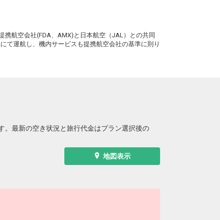
札幌
大分
(新千歳)
4
+27,000円
8便
21:45
。
17:00
便あり
携航空会社(FDA、AMX)と日本航空（JAL）との共同
クラスJを利用する
― 円
務員にて運航し、機内サービスも提携航空会社の基準に則り
札幌
大分
(新千歳)
2
+19,800円
0便
21:45
17:15
便あり
クラスJを利用する
― 円
札幌
大分
(新千歳)
2
+27,000円
2便
21:45
17:55
便あり
す。最新の空き状況と旅行代金はプラン選択後の
クラスJを利用する
+36,800円
5
地図表示