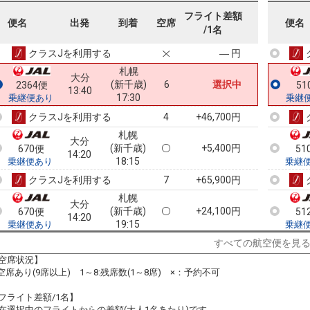
札幌
大分
フライト差額
(新千歳)
4
+21,800円
668便
50
便名
出発
到着
空席
便名
12:00
/1名
16:00
乗継便あり
乗継
クラスJを利用する
― 円
札幌
大分
(新千歳)
6
選択中
2364便
51
13:40
17:30
乗継便あり
乗継
クラスJを利用する
+46,700円
4
札幌
大分
(新千歳)
+5,400円
670便
51
14:20
18:15
乗継便あり
乗継
クラスJを利用する
+65,900円
7
札幌
大分
(新千歳)
+24,100円
670便
51
14:20
19:15
乗継便あり
乗継
クラスJを利用する
+41,100円
4
すべての航空便を見
空席状況】
札幌
大分
:空席あり(9席以上) 1～8:残席数(1～8席) ×：予約不可
(新千歳)
+31,200円
672便
20
17:05
21:30
乗継便あり
乗継
フライト差額/1名】
クラスJを利用する
― 円
在選択中のフライトからの差額(大人1名あたり)です。