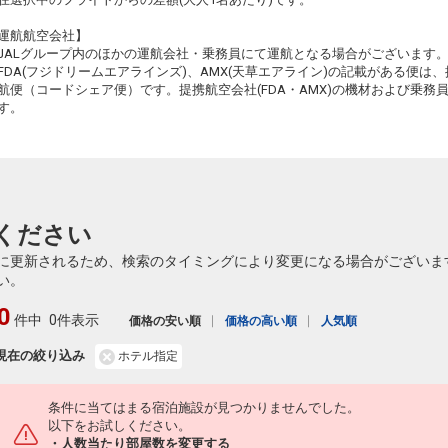
札幌
大分
運航航空会社】
(新千歳)
3
+14,600円
672便
51
17:05
JALグループ内のほかの運航会社・乗務員にて運航となる場合がございます
22:10
乗継便あり
乗継
FDA(フジドリームエアラインズ)、AMX(天草エアライン)の記載がある便は、提
クラスJを利用する
― 円
航便（コードシェア便）です。提携航空会社(FDA・AMX)の機材および乗
す。
52
乗継
52
ください
乗継
に更新されるため、検索のタイミングにより変更になる場合がございま
い。
0
件中
0件表示
価格の安い順
価格の高い順
人気順
現在の絞り込み
ホテル指定
条件に当てはまる宿泊施設が見つかりませんでした。
以下をお試しください。
・人数当たり部屋数を変更する