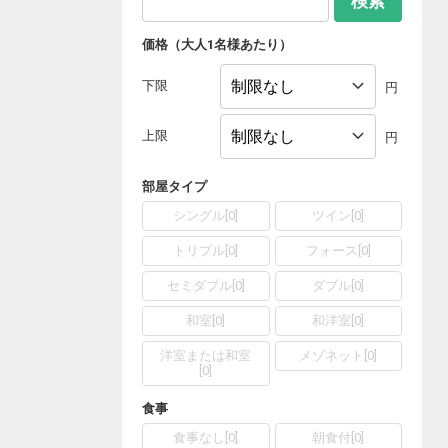
検索
価格（大人1名様あたり）
下限
円
上限
円
部屋タイプ
シングル
[
0
]
ツイン
[
0
]
トリプル
[
0
]
フォース
[
0
]
セミダブル
[
0
]
ダブル
[
0
]
和室
[
0
]
和洋室
[
0
]
洋室または和室
メゾネット
[
0
]
[
0
]
食事
食事なし
[
0
]
朝食付
[
0
]