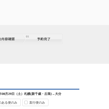
札幌
大分
(新千歳)
3
+7,500円
0便
11:20
07:35
便あり
クラスJを利用する
+38,100円
2
札幌
大分
(新千歳)
+2,400円
0便
11:20
07:40
便あり
クラスJを利用する
+38,100円
2
札幌
大分
(新千歳)
2
+11,500円
2便
13:40
08:50
便あり
クラスJを利用する
+5,000円
7
札幌
大分
6年08月29日（土）
札幌(新千歳・丘珠)
→
大分
(新千歳)
7
+27,000円
4便
13:40
09:50
便あり
のある便のみ
直行便のみ
クラスJを利用する
+5,000円
3