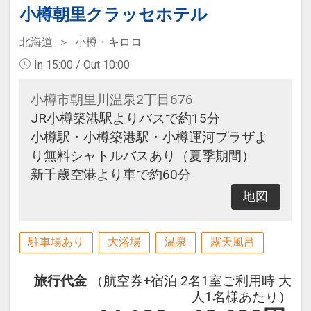
小樽朝里クラッセホテル
北海道
小樽・キロロ
In 15:00 / Out 10:00
小樽市朝里川温泉2丁目676
JR小樽築港駅よりバスで約15分
小樽駅・小樽築港駅・小樽運河プラザよ
り無料シャトルバスあり（夏季期間）
新千歳空港より車で約60分
地図
駐車場あり
大浴場
温泉
露天風呂
旅行代金
（航空券+宿泊 2名1室ご利用時 大
人1名様あたり）