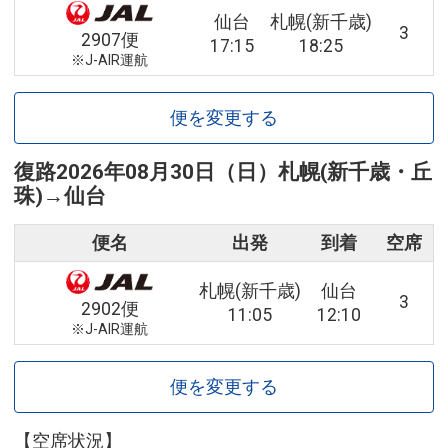
仙台
札幌(新千歳)
3
2907便
17:15
18:25
※J-AIR運航
便を変更する
復路
2026年08月30日（日）
札幌(新千歳・丘
珠)
→
仙台
便名
出発
到着
空席
札幌(新千歳)
仙台
3
2902便
11:05
12:10
※J-AIR運航
便を変更する
【空席状況】