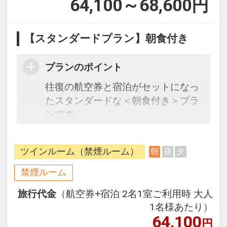
64,100～68,600
円
【スタンダードプラン】朝食付き
プランのポイント
往復の航空券と宿泊がセットになっ
たスタンダードな＜朝食付き＞プラ
ンです。
フライトと宿泊を自由に組み合わせ
できるダイナミックパッケージだか
ツインルーム（禁煙ルーム）
朝
昼
夕
ら、一都市滞在はもちろん周遊旅行
にも最適！
禁煙ルーム
旅行期間中の1泊だけの宿泊や延
旅行代金
（航空券+宿泊 2名1室ご利用時 大人
泊・飛び泊なども自由自在です。
1名様あたり）
フライトは、安心のJAL（または
64,100
円
JALグループ）確約！フライトマイ