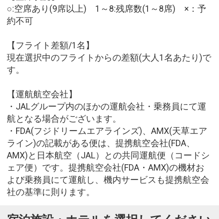
○:空席あり(9席以上) 1～8:残席数(1～8席) ×：予
約不可
【フライト差額/1名】
現在選択中のフライトからの差額(大人1名あたり)で
す。
【運航航空会社】
・JALグループ内のほかの運航会社・乗務員にて運
航となる場合がございます。
・FDA(フジドリームエアラインズ)、AMX(天草エア
ライン)の記載がある便は、提携航空会社(FDA、
AMX)と日本航空（JAL）との共同運航便（コードシ
ェア便）です。提携航空会社(FDA・AMX)の機材お
よび乗務員にて運航し、機内サービスも提携航空会
社の基準に則ります。