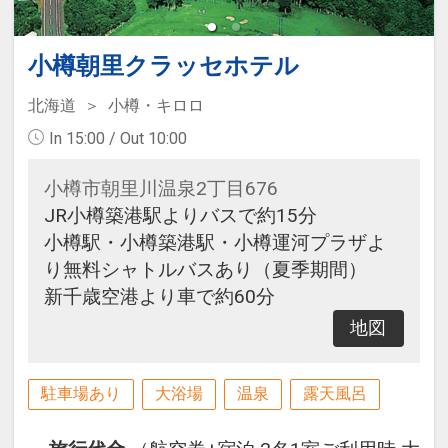
小樽朝里クラッセホテル
北海道
小樽・キロロ
In 15:00 / Out 10:00
小樽市朝里川温泉2丁目676
JR小樽築港駅よりバスで約15分
小樽駅・小樽築港駅・小樽運河プラザよ
り無料シャトルバスあり（夏季期間）
新千歳空港より車で約60分
地図
駐車場あり
大浴場
温泉
露天風呂