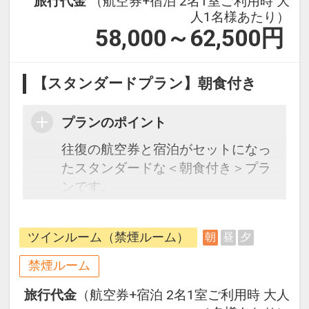
旅行代金
（航空券+宿泊 2名1室ご利用時 大
人1名様あたり）
58,000～62,500
円
【スタンダードプラン】朝食付き
プランのポイント
往復の航空券と宿泊がセットになっ
たスタンダードな＜朝食付き＞プラ
ンです。
フライトと宿泊を自由に組み合わせ
できるダイナミックパッケージだか
ツインルーム（禁煙ルーム）
朝
昼
夕
ら、一都市滞在はもちろん周遊旅行
にも最適！
禁煙ルーム
旅行期間中の1泊だけの宿泊や延
旅行代金
（航空券+宿泊 2名1室ご利用時 大人
泊・飛び泊なども自由自在です。