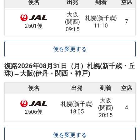
便名
出発
到着
空席
大阪
札幌(新千歳)
7
(関西)
11:10
2501便
09:15
便を変更する
復路
2026年08月31日（月）
札幌(新千歳・丘
珠)
→
大阪(伊丹・関西・神戸)
便名
出発
到着
空席
大阪
札幌(新千歳)
4
(関西)
18:05
2506便
20:15
便を変更する