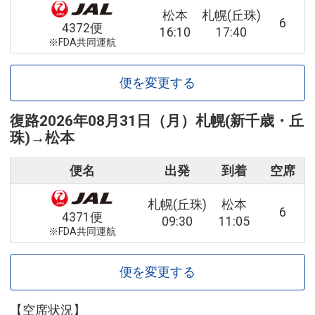
松本
札幌(丘珠)
6
4372便
16:10
17:40
※FDA共同運航
便を変更する
復路
2026年08月31日（月）
札幌(新千歳・丘
珠)
→
松本
便名
出発
到着
空席
札幌(丘珠)
松本
6
4371便
09:30
11:05
※FDA共同運航
便を変更する
【空席状況】