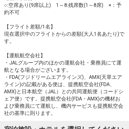
○:空席あり(9席以上) 1～8:残席数(1～8席) ×：予
約不可
【フライト差額/1名】
現在選択中のフライトからの差額(大人1名あたり)で
す。
【運航航空会社】
・JALグループ内のほかの運航会社・乗務員にて運
航となる場合がございます。
・FDA(フジドリームエアラインズ)、AMX(天草エア
ライン)の記載がある便は、提携航空会社(FDA、
AMX)と日本航空（JAL）との共同運航便（コードシ
ェア便）です。提携航空会社(FDA・AMX)の機材お
よび乗務員にて運航し、機内サービスも提携航空会
社の基準に則ります。