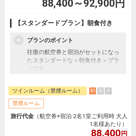
88,400～92,900
円
【スタンダードプラン】朝食付き
プランのポイント
往復の航空券と宿泊がセットになっ
たスタンダードな＜朝食付き＞プラ
ンです。
フライトと宿泊を自由に組み合わせ
できるダイナミックパッケージだか
ツインルーム（禁煙ルーム）
朝
昼
夕
ら、一都市滞在はもちろん周遊旅行
にも最適！
禁煙ルーム
旅行期間中の1泊だけの宿泊や延
旅行代金
（航空券+宿泊 2名1室ご利用時 大人
泊・飛び泊なども自由自在です。
1名様あたり）
フライトは、安心のJAL（または
88,400
円
JALグループ）確約！フライトマイ