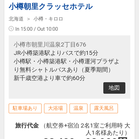
小樽朝里クラッセホテル
北海道
小樽・キロロ
In 15:00 / Out 10:00
小樽市朝里川温泉2丁目676
JR小樽築港駅よりバスで約15分
小樽駅・小樽築港駅・小樽運河プラザよ
り無料シャトルバスあり（夏季期間）
新千歳空港より車で約60分
地図
駐車場あり
大浴場
温泉
露天風呂
旅行代金
（航空券+宿泊 2名1室ご利用時 大
人1名様あたり）