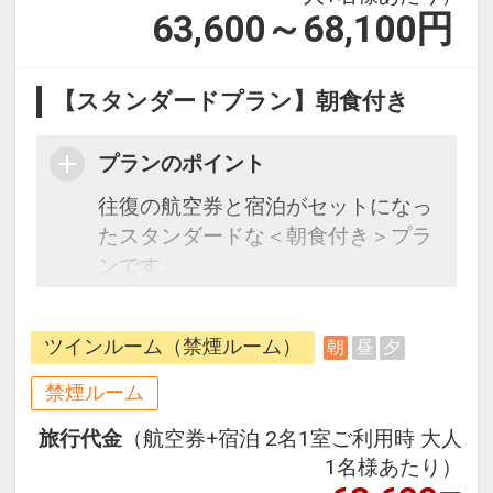
63,600～68,100
円
【スタンダードプラン】朝食付き
プランのポイント
往復の航空券と宿泊がセットになっ
たスタンダードな＜朝食付き＞プラ
ンです。
フライトと宿泊を自由に組み合わせ
できるダイナミックパッケージだか
ツインルーム（禁煙ルーム）
朝
昼
夕
ら、一都市滞在はもちろん周遊旅行
にも最適！
禁煙ルーム
旅行期間中の1泊だけの宿泊や延
旅行代金
（航空券+宿泊 2名1室ご利用時 大人
泊・飛び泊なども自由自在です。
1名様あたり）
フライトは、安心のJAL（または