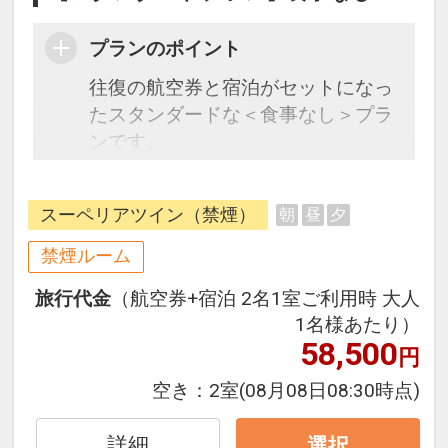
プランのポイント
往復の航空券と宿泊がセットになっ
たスタンダードな＜食事なし＞プラ
ンです。
フライトと宿泊を自由に組み合わせ
できるダイナミックパッケージだか
スーペリアツイン（禁煙）
朝
昼
夕
ら、一都市滞在はもちろん周遊旅行
にも最適！
禁煙ルーム
旅行期間中の1泊だけの宿泊や延
旅行代金
（航空券+宿泊 2名1室ご利用時 大人
泊・飛び泊なども自由自在です。
1名様あたり）
フライトは、安心のJAL（または
58,500
円
JALグループ）確約！フライトマイ
ル50%貯まります。
空き：
2室
(08月08日08:30時点)
オプションでレンタカーや現地交
通・体験プランなどの追加（同時予
詳細
選択