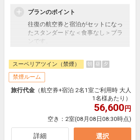
プランのポイント
往復の航空券と宿泊がセットになっ
たスタンダードな＜食事なし＞プラ
ンです。
フライトと宿泊を自由に組み合わせ
できるダイナミックパッケージだか
スーペリアツイン（禁煙）
朝
昼
夕
ら、一都市滞在はもちろん周遊旅行
にも最適！
禁煙ルーム
旅行期間中の1泊だけの宿泊や延
旅行代金
（航空券+宿泊 2名1室ご利用時 大人
泊・飛び泊なども自由自在です。
1名様あたり）
フライトは、安心のJAL（または
56,600
円
JALグループ）確約！フライトマイ
ル50%貯まります。
空き：
2室
(08月08日08:30時点)
オプションでレンタカーや現地交
通・体験プランなどの追加（同時予
詳細
選択