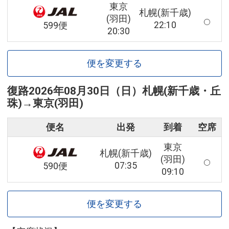
東京
札幌(新千歳)
(羽田)
22:10
599便
20:30
便を変更する
復路
2026年08月30日（日）
札幌(新千歳・丘
珠)
→
東京(羽田)
便名
出発
到着
空席
東京
札幌(新千歳)
(羽田)
07:35
590便
09:10
便を変更する