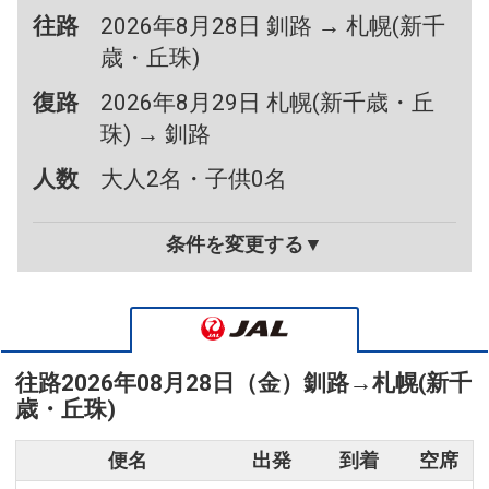
往路
2026年8月28日 釧路 → 札幌(新千
歳・丘珠)
復路
2026年8月29日 札幌(新千歳・丘
珠) → 釧路
人数
大人2名・子供0名
条件を変更する▼
往路
2026年08月28日（金）
釧路
→
札幌(新千
歳・丘珠)
便名
出発
到着
空席