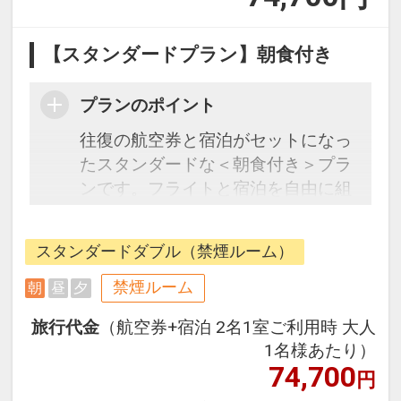
【スタンダードプラン】朝食付き
プランのポイント
往復の航空券と宿泊がセットになっ
たスタンダードな＜朝食付き＞プラ
ンです。フライトと宿泊を自由に組
み合わせできるダイナミックパッケ
ージだから、一都市滞在はもちろん
スタンダードダブル（禁煙ルーム）
周遊旅行にも最適！
旅行期間中の1泊だけの宿泊や延
禁煙ルーム
朝
昼
夕
泊・飛び泊なども自由自在です。
旅行代金
（航空券+宿泊 2名1室ご利用時 大人
フライトは、安心のJAL（または
1名様あたり）
JALグループ）確約！フライトマイ
74,700
円
ル50%貯まります。