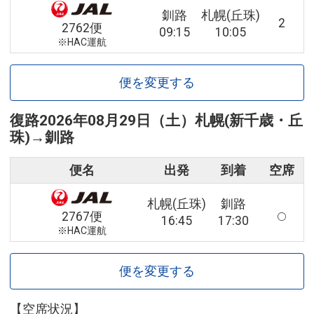
釧路
札幌(丘珠)
2
2762便
09:15
10:05
※HAC運航
便を変更する
復路
2026年08月29日（土）
札幌(新千歳・丘
珠)
→
釧路
便名
出発
到着
空席
札幌(丘珠)
釧路
2767便
16:45
17:30
※HAC運航
便を変更する
【空席状況】