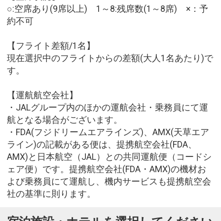
○:空席あり(9席以上) 1～8:残席数(1～8席) ×：予
約不可
【フライト差額/1名】
現在選択中のフライトからの差額(大人1名あたり)で
す。
【運航航空会社】
・JALグループ内のほかの運航会社・乗務員にて運
航となる場合がございます。
・FDA(フジドリームエアラインズ)、AMX(天草エア
ライン)の記載がある便は、提携航空会社(FDA、
AMX)と日本航空（JAL）との共同運航便（コードシ
ェア便）です。提携航空会社(FDA・AMX)の機材お
よび乗務員にて運航し、機内サービスも提携航空会
社の基準に則ります。