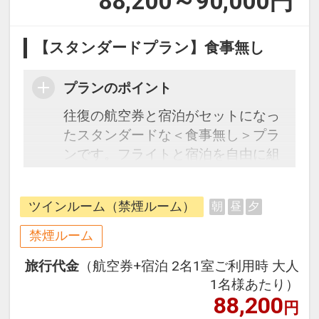
88,200～90,000
円
【スタンダードプラン】食事無し
プランのポイント
往復の航空券と宿泊がセットになっ
たスタンダードな＜食事無し＞プラ
ンです。フライトと宿泊を自由に組
み合わせできるダイナミックパッケ
ージだから、一都市滞在はもちろん
ツインルーム（禁煙ルーム）
朝
昼
夕
周遊旅行にも最適！
旅行期間中の1泊だけの宿泊や延
禁煙ルーム
泊・飛び泊なども自由自在です。
旅行代金
（航空券+宿泊 2名1室ご利用時 大人
フライトは、安心のJAL（または
1名様あたり）
JALグループ）確約！フライトマイ
88,200
円
ル50%貯まります。