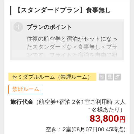
【スタンダードプラン】食事無し
プランのポイント
往復の航空券と宿泊がセットになっ
たスタンダードな＜食事無し＞プラ
ンです。フライトと宿泊を自由に組
み合わせできるダイナミックパッケ
ージだから、一都市滞在はもちろん
セミダブルルーム（禁煙ルーム）
朝
昼
夕
周遊旅行にも最適！
旅行期間中の1泊だけの宿泊や延
禁煙ルーム
泊・飛び泊なども自由自在です。
旅行代金
（航空券+宿泊 2名1室ご利用時 大人
フライトは、安心のJAL（または
1名様あたり）
JALグループ）確約！フライトマイ
83,800
円
ル50%貯まります。
オプションでレンタカーや現地交
空き：
2室
(08月07日00:45時点)