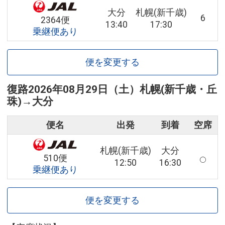
大分
札幌(新千歳)
6
2364便
13:40
17:30
乗継便あり
便を変更する
復路
2026年08月29日（土）
札幌(新千歳・丘
珠)
→
大分
便名
出発
到着
空席
札幌(新千歳)
大分
510便
12:50
16:30
乗継便あり
便を変更する