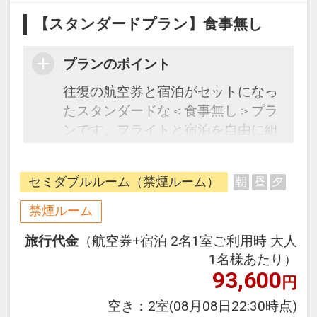
【スタンダードプラン】食事無し
プランのポイント
往復の航空券と宿泊がセットになっ
たスタンダードな＜食事無し＞プラ
ンです。フライトと宿泊を自由に組
み合わせできるダイナミックパッケ
ージだから、一都市滞在はもちろん
セミダブルルーム（禁煙ルーム）
朝
昼
夕
周遊旅行にも最適！
旅行期間中の1泊だけの宿泊や延
禁煙ルーム
泊・飛び泊なども自由自在です。
旅行代金
（航空券+宿泊 2名1室ご利用時 大人
フライトは、安心のJAL（または
1名様あたり）
JALグループ）確約！フライトマイ
93,600
円
ル50%貯まります。
オプションでレンタカーや現地交
空き：
2室
(08月08日22:30時点)