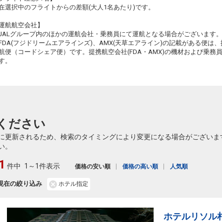
在選択中のフライトからの差額(大人1名あたり)です。
運航航空会社】
JALグループ内のほかの運航会社・乗務員にて運航となる場合がございます
FDA(フジドリームエアラインズ)、AMX(天草エアライン)の記載がある便は、提
航便（コードシェア便）です。提携航空会社(FDA・AMX)の機材および乗
す。
ください
に更新されるため、検索のタイミングにより変更になる場合がございま
い。
1
件中
1～1件表示
価格の安い順
価格の高い順
人気順
現在の絞り込み
ホテル指定
ホテルリソル