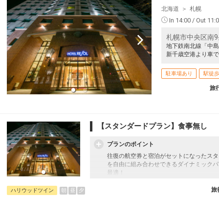
北海道
札幌
In 14:00 / Out 11:
札幌市中央区南9条
地下鉄南北線「中島
新千歳空港より車で
駐車場あり
駅徒歩
旅
【スタンダードプラン】食事無し
プランのポイント
往復の航空券と宿泊がセットになったスタ
を自由に組み合わせできるダイナミックパ
最適！
旅行期間中の1泊だけの宿泊や延泊・飛び
フライトは、安心のJAL（またはJALグ
旅
朝
昼
夕
ハリウッドツイン
オプションでレンタカーや現地交通・体験
います。