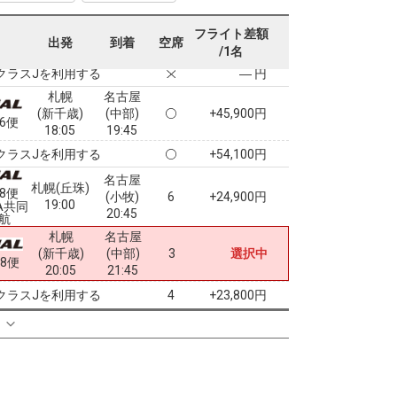
札幌
名古屋
(新千歳)
(中部)
+18,700円
0便
フライト差額
出発
到着
空席
17:15
20:55
便あり
/1名
クラスJを利用する
― 円
札幌
名古屋
(新千歳)
(中部)
+45,900円
16便
18:05
19:45
クラスJを利用する
+54,100円
名古屋
札幌(丘珠)
58便
(小牧)
6
+24,900円
19:00
A共同
20:45
航
札幌
名古屋
(新千歳)
(中部)
3
選択中
18便
20:05
21:45
クラスJを利用する
+23,800円
4
る