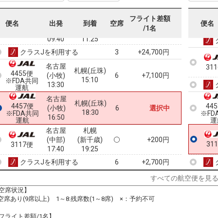
クラスJを利用する
+35,100円
フライト差額
52
名古屋
札幌
便名
出発
到着
空席
便名
乗継
/1名
(中部)
(新千歳)
3
+22,200円
3103便
09:40
11:25
クラスJを利用する
+24,700円
3
名古屋
31
札幌(丘珠)
4455便
(小牧)
6
+7,100円
15:10
※FDA共同
13:30
運航
名古屋
札幌(丘珠)
4457便
44
(小牧)
6
選択中
18:30
※FDA共同
※FD
16:50
運航
運
名古屋
札幌
(中部)
(新千歳)
+200円
31
3117便
17:40
19:25
クラスJを利用する
+2,700円
6
すべての航空便を見
空席状況】
:空席あり(9席以上) 1～8:残席数(1～8席) ×：予約不可
フライト差額/1名】