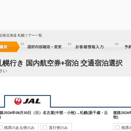
クラスJを利用する
― 円
名古屋
札幌
(中部)
(新千歳)
+9,100円
202便
51
07:35
14:15
乗継便あり
乗継
クラスJを利用する
― 円
牧)発北海道 札幌ツアー一覧
名古屋
札幌
(中部)
(新千歳)
+9,100円
202便
51
07:35
15:05
乗継便あり
乗継
クラスJを利用する
― 円
札幌行き 国内航空券+宿泊 交通宿泊選択
名古屋
札幌
44
(中部)
(新千歳)
+8,000円
202便
さい
※FD
07:35
16:00
乗継便あり
運
クラスJを利用する
― 円
51
名古屋
札幌
乗継
(中部)
(新千歳)
3
+18,200円
202便
07:35
11:20
乗継便あり
クラスJを利用する
― 円
路
2026年08月30日（日）
名古屋(中部・小牧)
→
札幌(新千歳・丘
復路
202
51
名古屋
札幌
)
牧)
乗継
(中部)
(新千歳)
+22,100円
3101便
残席のある便のみ
08:05
直行便のみ
09:50
残席