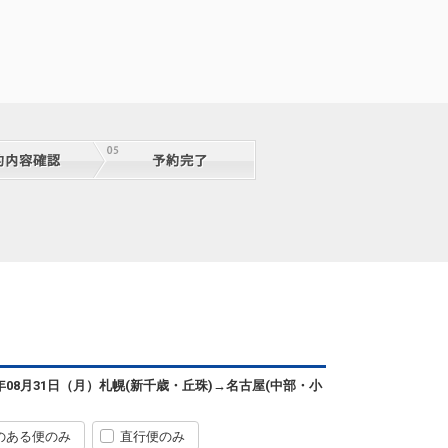
クラスJを利用する
+54,100円
2
札幌
名古屋
(新千歳)
(中部)
+14,600円
2便
14:05
20:55
便あり
クラスJを利用する
+55,200円
4
札幌
名古屋
(新千歳)
(中部)
8
+10,500円
4便
15:15
20:55
便あり
クラスJを利用する
― 円
名古屋
札幌(丘珠)
56便
(小牧)
6
+34,300円
15:40
A共同
17:25
航
札幌
名古屋
(新千歳)
(中部)
4
+10,500円
6便
16:00
20:55
便あり
クラスJを利用する
+37,600円
2
札幌
名古屋
6年08月31日（月）
札幌(新千歳・丘珠)
→
名古屋(中部・小
(新千歳)
(中部)
+10,500円
8便
17:00
20:55
便あり
のある便のみ
直行便のみ
クラスJを利用する
+55,200円
4