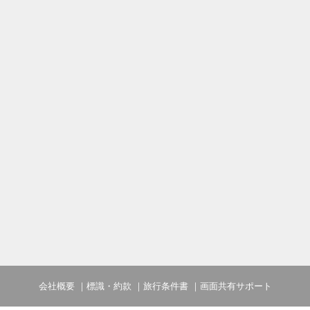
会社概要
標識・約款
旅行条件書
画面共有サポート