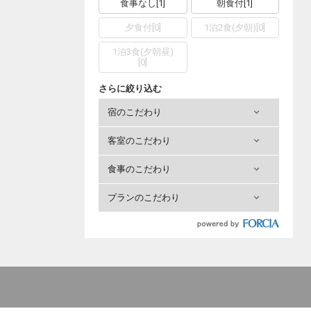
食事なし
[
1
]
朝食付
[
1
]
夕食付
[
0
]
1泊2食(夕朝)
[
0
]
1泊3食(夕朝昼)
[
0
]
さらに絞り込む
宿のこだわり
客室のこだわり
食事のこだわり
プランのこだわり