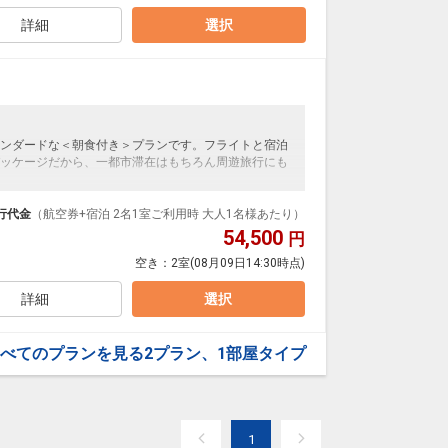
詳細
選択
ンダードな＜朝食付き＞プランです。フライトと宿泊
ッケージだから、一都市滞在はもちろん周遊旅行にも
泊なども自由自在です。
ループ）確約！フライトマイル50%貯まります。
行代金
（航空券+宿泊 2名1室ご利用時 大人1名様あたり）
プランなどの追加（同時予約）が可能なプランもござ
54,500
円
空き：
2室
(08月09日14:30時点)
詳細
選択
べてのプランを見る
2プラン、1部屋タイプ
1