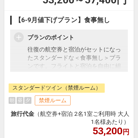
【6-9月値下げプラン】食事無し
プランのポイント
往復の航空券と宿泊がセットになっ
たスタンダードな＜食事無し＞プラ
ンです。フライトと宿泊を自由に組
み合わせできるダイナミックパッケ
ージだから、一都市滞在はもちろん
スタンダードツイン（禁煙ルーム）
周遊旅行にも最適！
旅行期間中の1泊だけの宿泊や延
禁煙ルーム
朝
昼
夕
泊・飛び泊なども自由自在です。
旅行代金
（航空券+宿泊 2名1室ご利用時 大人
フライトは、安心のJAL（または
1名様あたり）
JALグループ）確約！フライトマイ
53,200
円
ル50%貯まります。