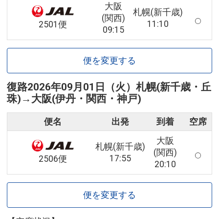
大阪
札幌(新千歳)
(関西)
11:10
2501便
09:15
便を変更する
復路
2026年09月01日（火）
札幌(新千歳・丘
珠)
→
大阪(伊丹・関西・神戸)
便名
出発
到着
空席
大阪
札幌(新千歳)
(関西)
17:55
2506便
20:10
便を変更する