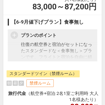
83,000～87,200
円
【6-9月値下げプラン】食事無し
プランのポイント
往復の航空券と宿泊がセットになっ
たスタンダードな＜食事無し＞プラ
ンです。フライトと宿泊を自由に組
み合わせできるダイナミックパッケ
ージだから、一都市滞在はもちろん
スタンダードツイン（禁煙ルーム）
周遊旅行にも最適！
旅行期間中の1泊だけの宿泊や延
禁煙ルーム
朝
昼
夕
泊・飛び泊なども自由自在です。
旅行代金
（航空券+宿泊 2名1室ご利用時 大人
フライトは、安心のJAL（または
1名様あたり）
JALグループ）確約！フライトマイ