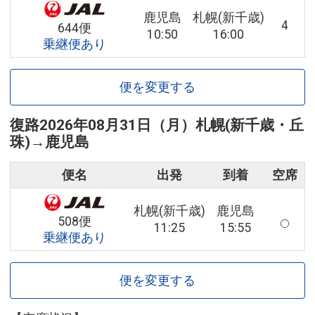
鹿児島
札幌(新千歳)
4
644便
10:50
16:00
乗継便あり
便を変更する
復路
2026年08月31日（月）
札幌(新千歳・丘
珠)
→
鹿児島
便名
出発
到着
空席
札幌(新千歳)
鹿児島
508便
11:25
15:55
乗継便あり
便を変更する