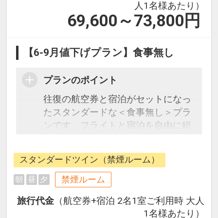
人1名様あたり）
69,600～73,800
円
【6-9月値下げプラン】食事無し
プランのポイント
往復の航空券と宿泊がセットになっ
たスタンダードな＜食事無し＞プラ
ンです。フライトと宿泊を自由に組
み合わせできるダイナミックパッケ
ージだから、一都市滞在はもちろん
スタンダードツイン（禁煙ルーム）
周遊旅行にも最適！
旅行期間中の1泊だけの宿泊や延
禁煙ルーム
朝
昼
夕
泊・飛び泊なども自由自在です。
旅行代金
（航空券+宿泊 2名1室ご利用時 大人
フライトは、安心のJAL（または
1名様あたり）
JALグループ）確約！フライトマイ