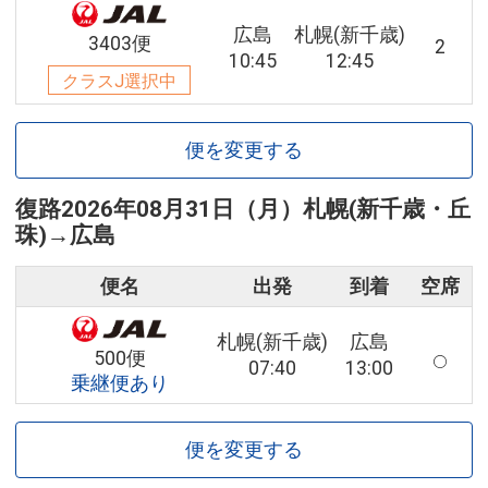
広島
札幌(新千歳)
3403便
2
10:45
12:45
クラスJ選択中
便を変更する
復路
2026年08月31日（月）
札幌(新千歳・丘
珠)
→
広島
便名
出発
到着
空席
札幌(新千歳)
広島
500便
07:40
13:00
乗継便あり
便を変更する