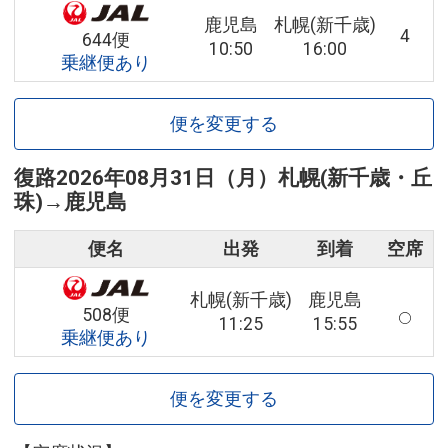
鹿児島
札幌(新千歳)
4
644便
10:50
16:00
乗継便あり
便を変更する
復路
2026年08月31日（月）
札幌(新千歳・丘
珠)
→
鹿児島
便名
出発
到着
空席
札幌(新千歳)
鹿児島
508便
11:25
15:55
乗継便あり
便を変更する