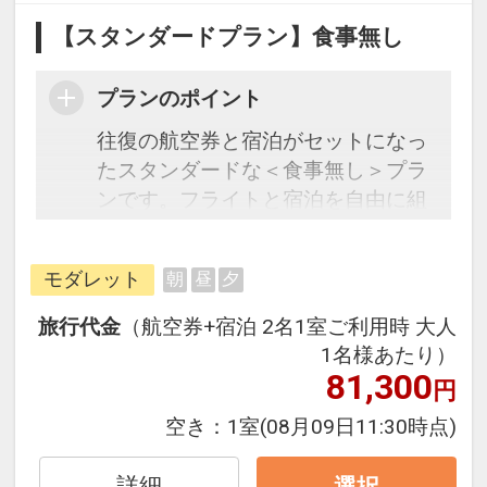
【スタンダードプラン】食事無し
プランのポイント
往復の航空券と宿泊がセットになっ
たスタンダードな＜食事無し＞プラ
ンです。フライトと宿泊を自由に組
み合わせできるダイナミックパッケ
ージだから、一都市滞在はもちろん
モダレット
朝
昼
夕
周遊旅行にも最適！
旅行期間中の1泊だけの宿泊や延
旅行代金
（航空券+宿泊 2名1室ご利用時 大人
泊・飛び泊なども自由自在です。
1名様あたり）
フライトは、安心のJAL（または
81,300
円
JALグループ）確約！フライトマイ
空き：
1室
(08月09日11:30時点)
ル50%貯まります。
オプションでレンタカーや現地交
詳細
選択