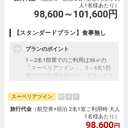
人1名様あたり）
98,600～101,600
円
【スタンダードプラン】食事無し
プランのポイント
1～2名1部屋でのご利用は36㎡の
「スーペリアツイン」、3～4名1部
屋でのご利用は40㎡の「デラックス
ツイン」となります。
スーペリアツイン
朝
昼
夕
往復の航空券と宿泊がセットになっ
たスタンダードな＜食事無し＞プラ
旅行代金
（航空券+宿泊 2名1室ご利用時 大人
ンです。フライトと宿泊を自由に組
1名様あたり）
み合わせできるダイナミックパッケ
98,600
円