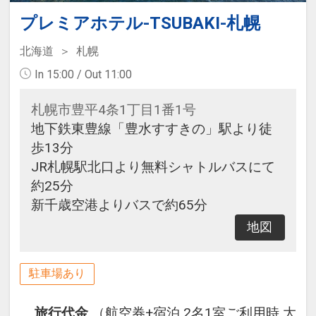
プレミアホテル-TSUBAKI-札幌
北海道
札幌
In 15:00 / Out 11:00
札幌市豊平4条1丁目1番1号
地下鉄東豊線「豊水すすきの」駅より徒
歩13分
JR札幌駅北口より無料シャトルバスにて
約25分
新千歳空港よりバスで約65分
地図
駐車場あり
旅行代金
（航空券+宿泊 2名1室ご利用時 大