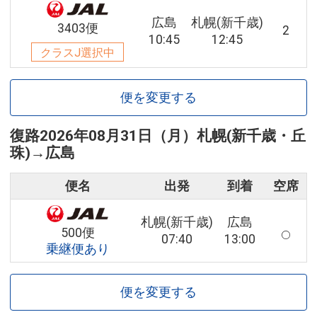
広島
札幌(新千歳)
3403便
2
10:45
12:45
クラスJ選択中
便を変更する
復路
2026年08月31日（月）
札幌(新千歳・丘
珠)
→
広島
便名
出発
到着
空席
札幌(新千歳)
広島
500便
07:40
13:00
乗継便あり
便を変更する