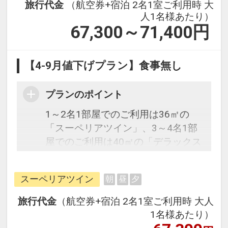
旅行代金
（航空券+宿泊 2名1室ご利用時 大
人1名様あたり）
67,300～71,400
円
【4-9月値下げプラン】食事無し
プランのポイント
1～2名1部屋でのご利用は36㎡の
「スーペリアツイン」、3～4名1部
屋でのご利用は40㎡の「デラックス
ツイン」となります。
スーペリアツイン
朝
昼
夕
往復の航空券と宿泊がセットになっ
たスタンダードな＜食事無し＞プラ
旅行代金
（航空券+宿泊 2名1室ご利用時 大人
ンです。フライトと宿泊を自由に組
1名様あたり）
み合わせできるダイナミックパッケ