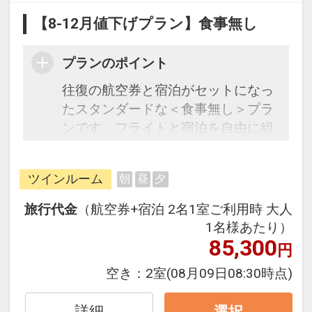
【8-12月値下げプラン】食事無し
プランのポイント
往復の航空券と宿泊がセットになっ
たスタンダードな＜食事無し＞プラ
ンです。フライトと宿泊を自由に組
み合わせできるダイナミックパッケ
ージだから、一都市滞在はもちろん
ツインルーム
朝
昼
夕
周遊旅行にも最適！
旅行期間中の1泊だけの宿泊や延
旅行代金
（航空券+宿泊 2名1室ご利用時 大人
泊・飛び泊なども自由自在です。
1名様あたり）
フライトは、安心のJAL（または
85,300
円
JALグループ）確約！フライトマイ
空き：
2室
(08月09日08:30時点)
ル50%貯まります。
オプションでレンタカーや現地交
詳細
選択