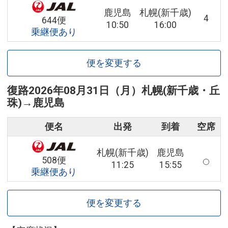
鹿児島
札幌(新千歳)
4
644便
10:50
16:00
乗継便あり
便を変更する
復路
2026年08月31日（月）
札幌(新千歳・丘
珠)
→
鹿児島
便名
出発
到着
空席
札幌(新千歳)
鹿児島
508便
11:25
15:55
乗継便あり
便を変更する