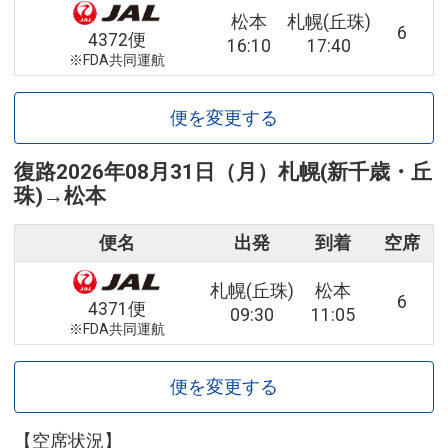
松本
札幌(丘珠)
6
4372便
16:10
17:40
※FDA共同運航
便を変更する
復路
2026年08月31日（月）
札幌(新千歳・丘
珠)
→
松本
便名
出発
到着
空席
札幌(丘珠)
松本
6
4371便
09:30
11:05
※FDA共同運航
便を変更する
【空席状況】