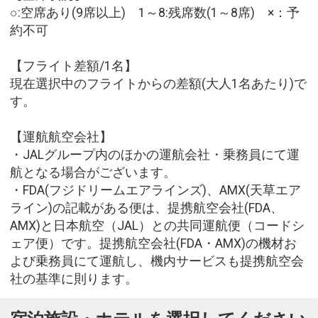
○:空席あり(9席以上) 1～8:残席数(1～8席) ×：予
約不可
【フライト差額/1名】
現在選択中のフライトからの差額(大人1名あたり)で
す。
【運航航空会社】
・JALグループ内のほかの運航会社・乗務員にて運
航となる場合がございます。
・FDA(フジドリームエアラインズ)、AMX(天草エア
ライン)の記載がある便は、提携航空会社(FDA、
AMX)と日本航空（JAL）との共同運航便（コードシ
ェア便）です。提携航空会社(FDA・AMX)の機材お
よび乗務員にて運航し、機内サービスも提携航空会
社の基準に則ります。