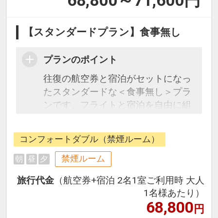
68,800～71,600
円
【スタンダードプラン】食事無し
プランのポイント
往復の航空券と宿泊がセットになっ
たスタンダードな＜食事無し＞プラ
ンです。フライトと宿泊を自由に組
み合わせできるダイナミックパッケ
ージだから、一都市滞在はもちろん
コンフォートダブル（禁煙ルーム）
周遊旅行にも最適！
旅行期間中の1泊だけの宿泊や延
禁煙ルーム
朝
昼
夕
泊・飛び泊なども自由自在です。
旅行代金
（航空券+宿泊 2名1室ご利用時 大人
フライトは、安心のJAL（または
1名様あたり）
JALグループ）確約！フライトマイ
68,800
円
ル50%貯まります。