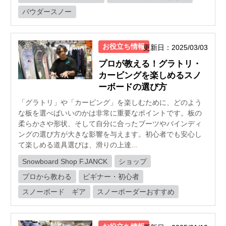
パウダースノー
お役立ち情報
更新日：2025/03/03
プロが教える！グラトリ・
カービングを楽しめるスノ
ーボードの選び方
「グラトリ」や「カービング」を楽しむために、どのよう
な板を選べばいいのかは非常に重要なポイントです。板の
柔らかさや形状、そして自分に合ったブーツやバインディ
ングの選び方が大きな影響を与えます。初心者でも安心し
て楽しめる道具選びは、滑りの上達...
Snowboard Shop F.JANCK
ショップ
プロから教わる
ビギナー・初心者
スノーボード ギア
スノーボーダーおすすめ