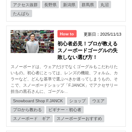
アクセス抜群
長野県
新潟県
群馬県
丸沼
たんばら
How to
更新日：2025/11/13
初心者必見！プロが教える
スノーボードゴーグルの失
敗しない選び方！
スノーボードは、ウェアだけでなくゴーグルもこだわりた
いもの。初心者にとっては、レンズの機能、フォルム、カ
ラーなど、どんな基準で選ぶべきか迷ってしまうもの。そ
こで、スノーボードショップ「F.JANCK」でアクセサリー
担当の黒石さんに、ゴーグル...
Snowboard Shop F.JANCK
ショップ
ウエア
プロから教わる
ビギナー・初心者
スノーボード ギア
スノーボーダーおすすめ