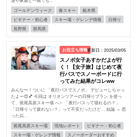
達や家族と一緒でも...
ゴールデンウィーク
春スキー
栃木県
ビギナー・初心者
スキー場・ゲレンデ情報
日帰り
長野県
群馬県
お役立ち情報
更新日：2025/03/05
スノボ女子あすかだよが行
く！【女子旅】はじめて夜
行バスでスノーボードに行
ってみた結果がコレww
みんな〜！ついに 「夜行バスでスノボ」 デビューしちゃっ
たよー😍💕 今回は オリオンツアーの日帰りプラン を使っ
て、斑尾高原スキー場 へ✨ 「夜行バスって寝れるの？」
「日帰りって疲れない？」って不安だったけど… 結論 → 思
った以...
斑尾高原スキー場
現地レポート
ビギナー・初心者
スキー場・ゲレンデ情報
スノーボーダーおすすめ