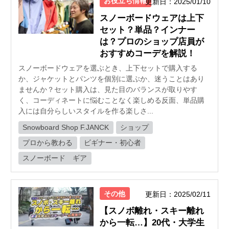
お役立ち情報
更新日：2025/01/10
スノーボードウェアは上下
セット？単品？インナー
は？プロのショップ店員が
おすすめコーデを解説！
スノーボードウェアを選ぶとき、上下セットで購入する
か、ジャケットとパンツを個別に選ぶか、迷うことはあり
ませんか？セット購入は、見た目のバランスが取りやす
く、コーディネートに悩むことなく楽しめる反面、単品購
入には自分らしいスタイルを作る楽しさ...
Snowboard Shop F.JANCK
ショップ
プロから教わる
ビギナー・初心者
スノーボード ギア
その他
更新日：2025/02/11
【スノボ離れ・スキー離れ
から一転…】20代・大学生