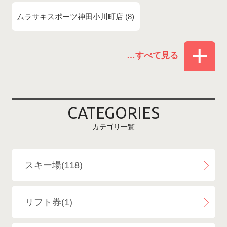
ムラサキスポーツ神田小川町店
8
赤倉温泉スキー場
1
白馬コルチナスキー場
3
爺ガ岳スキー場
2
CATEGORIES
鹿島槍スキー場ファミリーパーク
2
カテゴリ一覧
斑尾高原スキー場
4
白馬さのさかスキー場
3
スキー場(118)
白馬八方尾根スキー場
4
リフト券(1)
エイブル白馬五竜＆Hakuba47
6