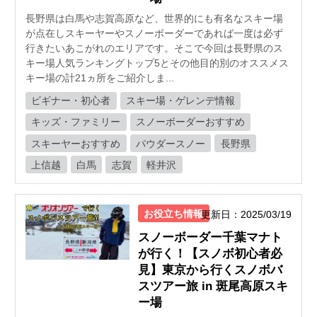
長野県は白馬や志賀高原など、世界的にも有名なスキー場
が点在しスキーヤーやスノーボーダーであれば一度は必ず
行きたいあこがれのエリアです。そこで今回は長野県のス
キー場人気ランキングトップ5とその他目的別のオススメス
キー場の計21ヵ所をご紹介しま...
ビギナー・初心者
スキー場・ゲレンデ情報
キッズ・ファミリー
スノーボーダーおすすめ
スキーヤーおすすめ
パウダースノー
長野県
上信越
白馬
志賀
軽井沢
お役立ち情報
更新日：2025/03/19
スノーボーダー千葉マナト
が行く！【スノボ初心者必
見】東京から行くスノボバ
スツアー旅 in 斑尾高原スキ
ー場