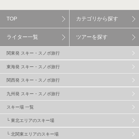
軽井沢プリンスホテルスキー場
1
TOP
カテゴリから探す
白馬岩岳スノーフィールド
9
ライター一覧
ツアーを探す
エイブル白馬五竜
5
関東発 スキー・スノボ旅行
群馬みなかみほうだいぎスキー場
1
東海発 スキー・スノボ旅行
関西発 スキー・スノボ旅行
ハンターマウンテン塩原
2
九州発 スキー・スノボ旅行
グランスノー奥伊吹
1
川場スキー場
3
スキー場 一覧
└ 東北エリアのスキー場
関東
5
FUSO SKI & BOOTS TUNE
7
SAJ
4
└ 北関東エリアのスキー場