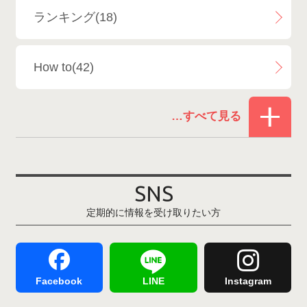
ランキング(18)
白馬乗鞍温泉スキー場
4
How to(42)
Snowboard Shop F.JANCK
15
お役立ち情報(61)
ウイングヒルズ白鳥リゾート
1
その他(21)
上越国際スキー場
1
戸狩温泉スキー場
2
SNS
定期的に情報を受け取りたい方
Hakuba47
1
つがいけマウンテンリゾート
5
舞子スノーリゾート
1
志賀高原
3
Facebook
LINE
Instagram