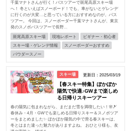
千葉マナトさんが行く！バスツアーで斑尾高原スキー場
へ！ 冬といえばスノーボード！でも、車がないとゲレンデ
に行くのが大変…と思っている方におすすめなのが、バス
ツアー。 今回は、スノーボーダー千葉マナトさんが、東京
発のスノボバスツアーで長野...
斑尾高原スキー場
現地レポート
ビギナー・初心者
スキー場・ゲレンデ情報
スノーボーダーおすすめ
パウダースノー
スキー場
更新日：2025/03/19
【春スキー特集】ぽかぽか
陽気で快適♪GWまで楽しめ
る日帰りスキーツアー
春の陽気に包まれながら、まだまだ雪を満喫したい！🌸🎿
春休み・4月・GWでも楽しめる日帰りスキー＆スノボツア
ーをまとめました✨ ぽかぽか陽気の中で滑る春スキーは、
冬とはまた違った魅力がありますよね。 おひとり様も、友