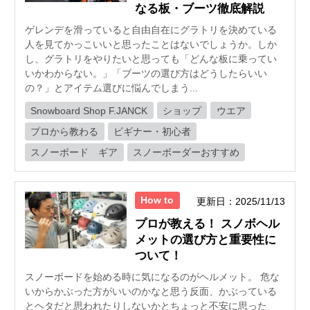
なる板・ブーツ徹底解説
ゲレンデを滑っていると自由自在にグラトリを決めている
人を見てかっこいいと思ったことはないでしょうか。しか
し、グラトリをやりたいと思っても「どんな板に乗ってい
いかわからない。」「ブーツの選び方はどうしたらいい
の？」とアイテム選びに悩んでしまう...
Snowboard Shop F.JANCK
ショップ
ウエア
プロから教わる
ビギナー・初心者
スノーボード ギア
スノーボーダーおすすめ
How to
更新日：2025/11/13
プロが教える！ スノボヘル
メットの選び方と重要性に
ついて！
スノーボードを始める時に気になるのがヘルメット。 危な
いからかぶった方がいいのかなと思う反面、かぶっている
とヘタだと思われたりしないかとちょっと不安に思った