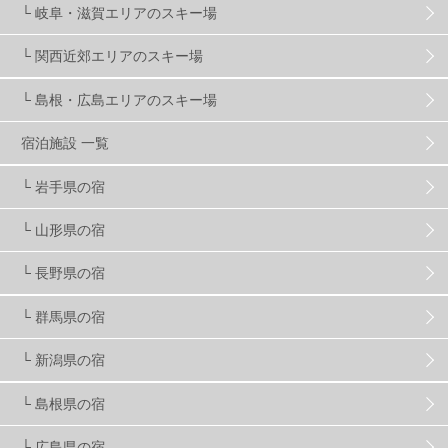
└ 岐阜・滋賀エリアのスキー場
マイカー派
8
学生＆卒業旅行
5
JSBA
10
└ 関西近郊エリアのスキー場
└ 島根・広島エリアのスキー場
竜王スキーパーク
17
斑尾高原
6
宿泊施設 一覧
現地レポート
61
ショップ
29
ウエア
28
└ 岩手県の宿
└ 山形県の宿
プロから教わる
51
ビギナー・初心者
105
└ 長野県の宿
スノーボード ギア
31
└ 群馬県の宿
└ 新潟県の宿
スキー場・ゲレンデ情報
116
└ 島根県の宿
キッズ・ファミリー
31
日帰り
34
新幹線
8
└ 広島県の宿