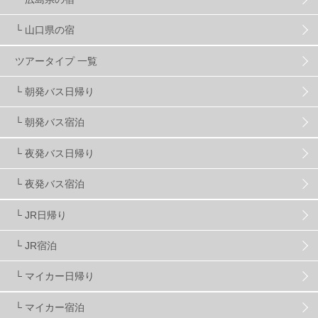
└ 山口県の宿
スノーボーダーおすすめ
90
ツアータイプ 一覧
スキーヤーおすすめ
42
パウダースノー
29
└ 朝発バス日帰り
└ 朝発バス宿泊
アクセス抜群
25
東京近郊
11
長野県
78
└ 夜発バス日帰り
新潟県
16
群馬県
17
山梨県
4
└ 夜発バス宿泊
└ JR日帰り
上信越
7
関越
5
白馬
51
志賀
4
└ JR宿泊
軽井沢
6
湯沢
4
舞子
4
水上
3
└ マイカー日帰り
└ マイカー宿泊