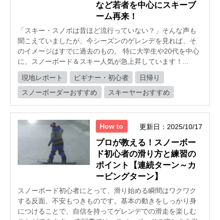
など若者を中心にスキーブ
ーム再来！
「スキー・スノボは昔ほど流行っていない？」そんな声も
聞こえていましたが、今シーズンのゲレンデを見れば、そ
のイメージはすでに過去のもの。 特に大学生や20代を中心
に、スノーボード＆スキー人気が急上昇しています！...
現地レポート
ビギナー・初心者
日帰り
スノーボーダーおすすめ
スキーヤーおすすめ
How to
更新日：2025/10/17
プロが教える！スノーボー
ド初心者の滑り方と練習の
ポイント【連続ターン～カ
ービングターン】
スノーボード初心者にとって、滑り始める瞬間はワクワク
する反面、不安もつきものです。基本の動きをしっかり身
につけることで、自信を持ってゲレンデでの滑走を楽しむ