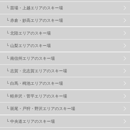
株式会社アルペン
4
北海道
1
札幌
1
└ 苗場・上越エリアのスキー場
└ 赤倉・妙高エリアのスキー場
滋賀県
2
キャンペーン
5
全国旅行支援
1
└ 北陸エリアのスキー場
長野
16
朝発日帰り
8
初すべり
8
└ 山梨エリアのスキー場
└ 南信州エリアのスキー場
夏のアウトドア
2
ハイキング
1
入笠山
1
└ 志賀・北志賀エリアのスキー場
温泉
2
JRSKI
2
よませ温泉
3
└ 白馬・栂池エリアのスキー場
└ 軽井沢・菅平エリアのスキー場
X-JAM高井富士
3
北志賀小丸山
2
└ 斑尾・戸狩・野沢エリアのスキー場
ゴールデンウィーク
1
春スキー
3
栃木県
7
└ 中央道エリアのスキー場