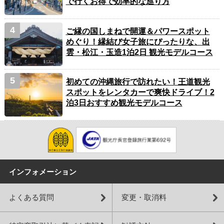
で行くお得で効率的な巡り方
ご縁の国しまねで開運＆パワースポット
めぐり！縁結び女子旅にぴったりな、出
雲・松江・玉造1泊2日 観光モデルコース
初めての沖縄旅行で訪れたい！王道観光
スポットをレンタカーで爽快ドライブ！2
泊3日おすすめ観光モデルコース
インフォメーション
よくある質問
変更・取消料