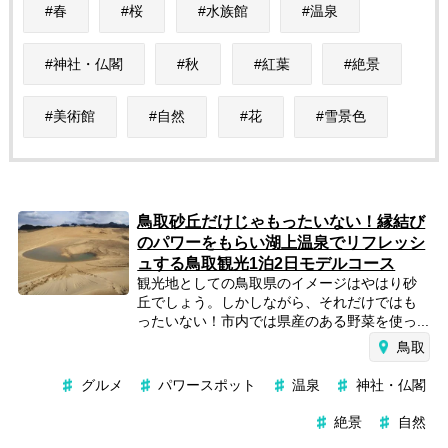
春
桜
水族館
温泉
神社・仏閣
秋
紅葉
絶景
美術館
自然
花
雪景色
鳥取砂丘だけじゃもったいない！縁結び
のパワーをもらい湖上温泉でリフレッシ
ュする鳥取観光1泊2日モデルコース
観光地としての鳥取県のイメージはやはり砂
丘でしょう。しかしながら、それだけではも
ったいない！市内では県産のある野菜を使っ...
鳥取
グルメ
パワースポット
温泉
神社・仏閣
絶景
自然