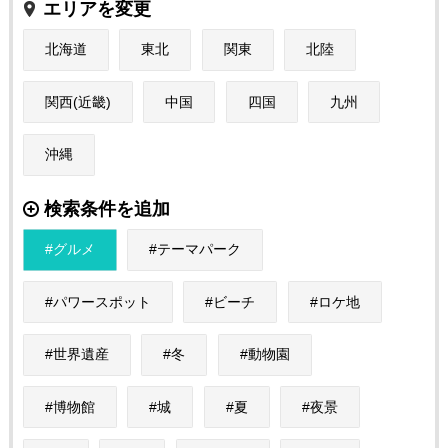
エリアを変更
北海道
東北
関東
北陸
関西(近畿)
中国
四国
九州
沖縄
検索条件を追加
グルメ
テーマパーク
パワースポット
ビーチ
ロケ地
世界遺産
冬
動物園
博物館
城
夏
夜景