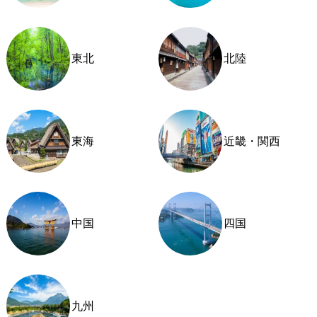
東北
北陸
東海
近畿・関西
中国
四国
九州