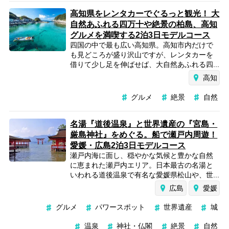
高知県をレンタカーでぐるっと観光！ 大
自然あふれる四万十や絶景の柏島、高知
グルメを満喫する2泊3日モデルコース
四国の中で最も広い高知県。高知市内だけで
も見どころが盛り沢山ですが、レンタカーを
借りて少し足を伸ばせば、大自然あふれる四...
高知
グルメ
絶景
自然
名湯『道後温泉』と世界遺産の『宮島・
厳島神社』をめぐる。船で瀬戸内周遊！
愛媛・広島2泊3日モデルコース
瀬戸内海に面し、穏やかな気候と豊かな自然
に恵まれた瀬戸内エリア。日本最古の名湯と
いわれる道後温泉で有名な愛媛県松山や、世...
広島
愛媛
グルメ
パワースポット
世界遺産
城
温泉
神社・仏閣
絶景
自然