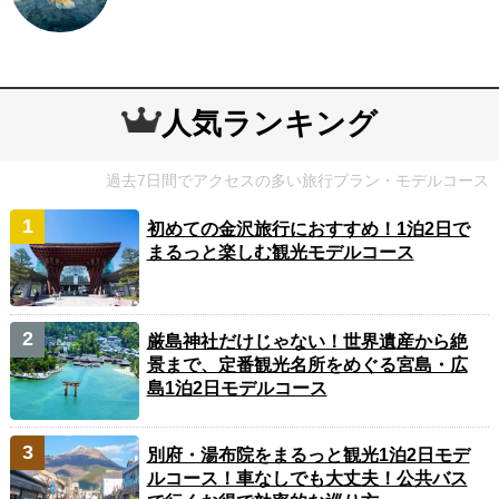
人気ランキング
過去7日間でアクセスの多い旅行プラン・モデルコース
初めての金沢旅行におすすめ！1泊2日で
まるっと楽しむ観光モデルコース
厳島神社だけじゃない！世界遺産から絶
景まで、定番観光名所をめぐる宮島・広
島1泊2日モデルコース
別府・湯布院をまるっと観光1泊2日モデ
ルコース！車なしでも大丈夫！公共バス