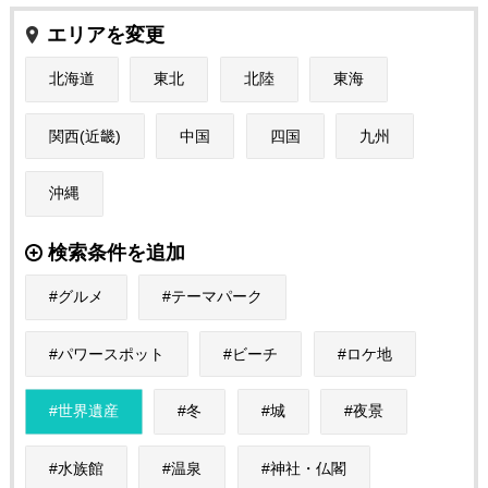
エリアを変更
北海道
東北
北陸
東海
関西(近畿)
中国
四国
九州
沖縄
検索条件を追加
グルメ
テーマパーク
パワースポット
ビーチ
ロケ地
世界遺産
冬
城
夜景
水族館
温泉
神社・仏閣