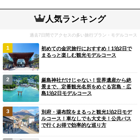
人気ランキング
過去7日間でアクセスの多い旅行プラン・モデルコース
初めての金沢旅行におすすめ！1泊2日で
まるっと楽しむ観光モデルコース
厳島神社だけじゃない！世界遺産から絶
景まで、定番観光名所をめぐる宮島・広
島1泊2日モデルコース
別府・湯布院をまるっと観光1泊2日モデ
ルコース！車なしでも大丈夫！公共バス
で行くお得で効率的な巡り方