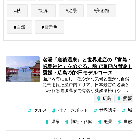
秋
紅葉
絶景
美術館
自然
雪景色
名湯『道後温泉』と世界遺産の『宮島・
厳島神社』をめぐる。船で瀬戸内周遊！
愛媛・広島2泊3日モデルコース
瀬戸内海に面し、穏やかな気候と豊かな自然
に恵まれた瀬戸内エリア。日本最古の名湯と
いわれる道後温泉で有名な愛媛県松山や、世...
広島
愛媛
グルメ
パワースポット
世界遺産
城
温泉
神社・仏閣
絶景
自然