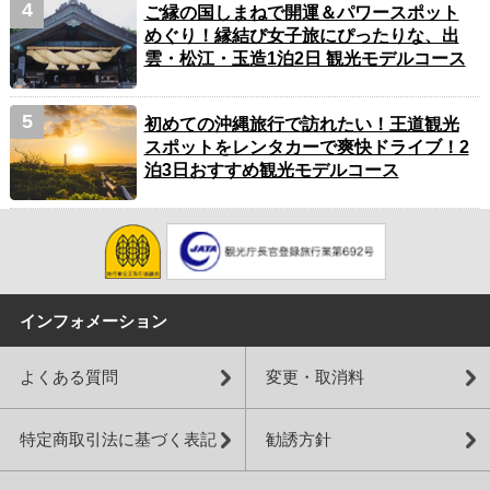
ご縁の国しまねで開運＆パワースポット
めぐり！縁結び女子旅にぴったりな、出
雲・松江・玉造1泊2日 観光モデルコース
初めての沖縄旅行で訪れたい！王道観光
スポットをレンタカーで爽快ドライブ！2
泊3日おすすめ観光モデルコース
インフォメーション
よくある質問
変更・取消料
特定商取引法に基づく表記
勧誘方針