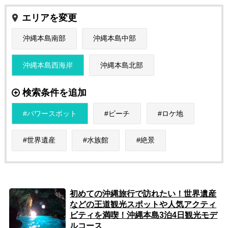
エリアを変更
沖縄本島南部
沖縄本島中部
沖縄本島西海岸
沖縄本島北部
検索条件を追加
パワースポット
ビーチ
ロケ地
世界遺産
水族館
絶景
初めての沖縄旅行で訪れたい！世界遺産
などの王道観光スポットや人気アクティ
ビティを満喫！沖縄本島3泊4日観光モデ
ルコース