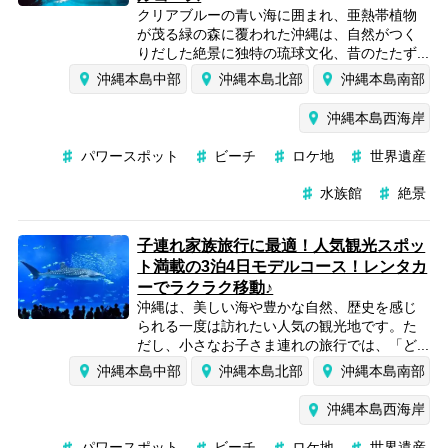
クリアブルーの青い海に囲まれ、亜熱帯植物
が茂る緑の森に覆われた沖縄は、自然がつく
りだした絶景に独特の琉球文化、昔のたたず...
沖縄本島中部
沖縄本島北部
沖縄本島南部
沖縄本島西海岸
パワースポット
ビーチ
ロケ地
世界遺産
水族館
絶景
子連れ家族旅行に最適！人気観光スポッ
ト満載の3泊4日モデルコース！レンタカ
ーでラクラク移動♪
沖縄は、美しい海や豊かな自然、歴史を感じ
られる一度は訪れたい人気の観光地です。た
だし、小さなお子さま連れの旅行では、「ど...
沖縄本島中部
沖縄本島北部
沖縄本島南部
沖縄本島西海岸
パワースポット
ビーチ
ロケ地
世界遺産