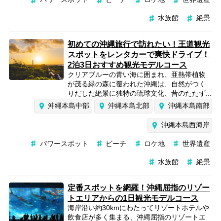
水族館
絶景
初めての沖縄旅行で訪れたい！王道観光
スポットをレンタカーで爽快ドライブ！
2泊3日おすすめ観光モデルコース
クリアブルーの青い海に囲まれ、亜熱帯植物
が茂る緑の森に覆われた沖縄は、自然がつく
りだした絶景に独特の琉球文化、昔のたたず...
沖縄本島中部
沖縄本島北部
沖縄本島南部
沖縄本島西海岸
パワースポット
ビーチ
ロケ地
世界遺産
水族館
絶景
定番スポットを網羅！沖縄屈指のリゾー
トエリアからの1日観光モデルコース
海岸沿い約30kmにわたってリゾートホテルや
飲食店が多く集まる、沖縄屈指のリゾートエ