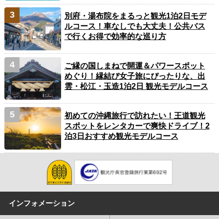
別府・湯布院をまるっと観光1泊2日モデ
ルコース！車なしでも大丈夫！公共バス
で行くお得で効率的な巡り方
ご縁の国しまねで開運＆パワースポット
めぐり！縁結び女子旅にぴったりな、出
雲・松江・玉造1泊2日 観光モデルコース
初めての沖縄旅行で訪れたい！王道観光
スポットをレンタカーで爽快ドライブ！2
泊3日おすすめ観光モデルコース
インフォメーション