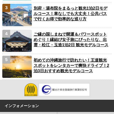
別府・湯布院をまるっと観光1泊2日モデ
ルコース！車なしでも大丈夫！公共バス
で行くお得で効率的な巡り方
ご縁の国しまねで開運＆パワースポット
めぐり！縁結び女子旅にぴったりな、出
雲・松江・玉造1泊2日 観光モデルコース
初めての沖縄旅行で訪れたい！王道観光
スポットをレンタカーで爽快ドライブ！2
泊3日おすすめ観光モデルコース
インフォメーション