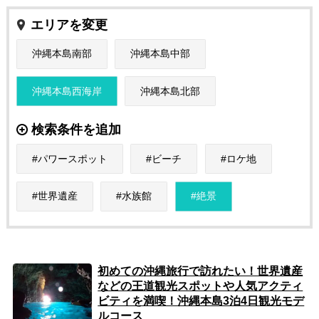
エリアを変更
沖縄本島南部
沖縄本島中部
沖縄本島西海岸
沖縄本島北部
検索条件を追加
パワースポット
ビーチ
ロケ地
世界遺産
水族館
絶景
初めての沖縄旅行で訪れたい！世界遺産
などの王道観光スポットや人気アクティ
ビティを満喫！沖縄本島3泊4日観光モデ
ルコース