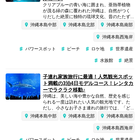
クリアブルーの青い海に囲まれ、亜熱帯植物
が茂る緑の森に覆われた沖縄は、自然がつく
りだした絶景に独特の琉球文化、昔のたたず...
沖縄本島中部
沖縄本島北部
沖縄本島南部
沖縄本島西海岸
パワースポット
ビーチ
ロケ地
世界遺産
水族館
絶景
子連れ家族旅行に最適！人気観光スポッ
ト満載の3泊4日モデルコース！レンタカ
ーでラクラク移動♪
沖縄は、美しい海や豊かな自然、歴史を感じ
られる一度は訪れたい人気の観光地です。た
だし、小さなお子さま連れの旅行では、「ど...
沖縄本島中部
沖縄本島北部
沖縄本島南部
沖縄本島西海岸
パワースポット
ビーチ
ロケ地
世界遺産