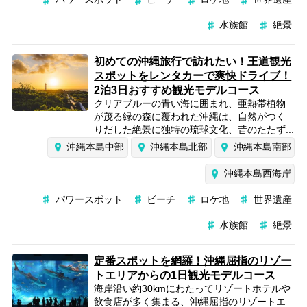
水族館
絶景
初めての沖縄旅行で訪れたい！王道観光
スポットをレンタカーで爽快ドライブ！
2泊3日おすすめ観光モデルコース
クリアブルーの青い海に囲まれ、亜熱帯植物
が茂る緑の森に覆われた沖縄は、自然がつく
りだした絶景に独特の琉球文化、昔のたたず...
沖縄本島中部
沖縄本島北部
沖縄本島南部
沖縄本島西海岸
パワースポット
ビーチ
ロケ地
世界遺産
水族館
絶景
定番スポットを網羅！沖縄屈指のリゾー
トエリアからの1日観光モデルコース
海岸沿い約30kmにわたってリゾートホテルや
飲食店が多く集まる、沖縄屈指のリゾートエ