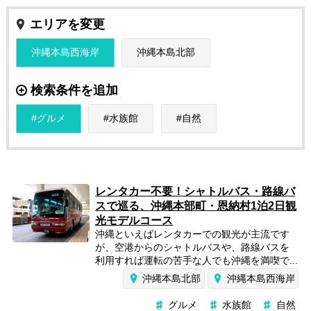
エリアを変更
沖縄本島西海岸
沖縄本島北部
検索条件を追加
グルメ
水族館
自然
レンタカー不要！シャトルバス・路線バ
スで巡る、沖縄本部町・恩納村1泊2日観
光モデルコース
沖縄といえばレンタカーでの観光が主流です
が、空港からのシャトルバスや、路線バスを
利用すれば運転の苦手な人でも沖縄を満喫で...
沖縄本島北部
沖縄本島西海岸
グルメ
水族館
自然