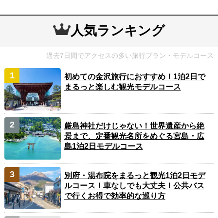
人気ランキング
過去7日間でアクセスの多い旅行プラン・モデルコース
初めての金沢旅行におすすめ！1泊2日で
まるっと楽しむ観光モデルコース
厳島神社だけじゃない！世界遺産から絶
景まで、定番観光名所をめぐる宮島・広
島1泊2日モデルコース
別府・湯布院をまるっと観光1泊2日モデ
ルコース！車なしでも大丈夫！公共バス
で行くお得で効率的な巡り方