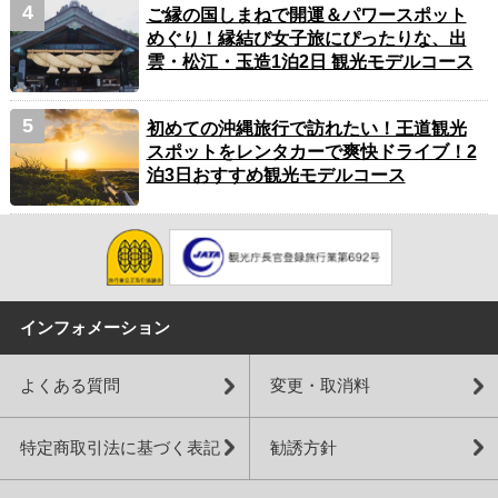
ご縁の国しまねで開運＆パワースポット
めぐり！縁結び女子旅にぴったりな、出
雲・松江・玉造1泊2日 観光モデルコース
初めての沖縄旅行で訪れたい！王道観光
スポットをレンタカーで爽快ドライブ！2
泊3日おすすめ観光モデルコース
インフォメーション
よくある質問
変更・取消料
特定商取引法に基づく表記
勧誘方針