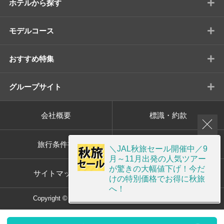
+
ホテルから探す
+
モデルコース
+
おすすめ特集
+
グループサイト
会社概要
標識・約款
旅行条件書
プライバシーポリシー
＼JAL秋旅セール開催中／9
月～11月出発の人気ツアー
が驚きの大幅値下げ！今だ
サイトマップ
画面共有サポート
けの特別価格でお得に秋旅
へ！
Copyright © ORION TOUR Co.,Ltd. All rights reserved.