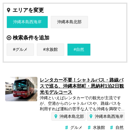
エリアを変更
沖縄本島西海岸
沖縄本島北部
検索条件を追加
グルメ
水族館
自然
レンタカー不要！シャトルバス・路線バ
スで巡る、沖縄本部町・恩納村1泊2日観
光モデルコース
沖縄といえばレンタカーでの観光が主流です
が、空港からのシャトルバスや、路線バスを
利用すれば運転の苦手な人でも沖縄を満喫で...
沖縄本島北部
沖縄本島西海岸
グルメ
水族館
自然