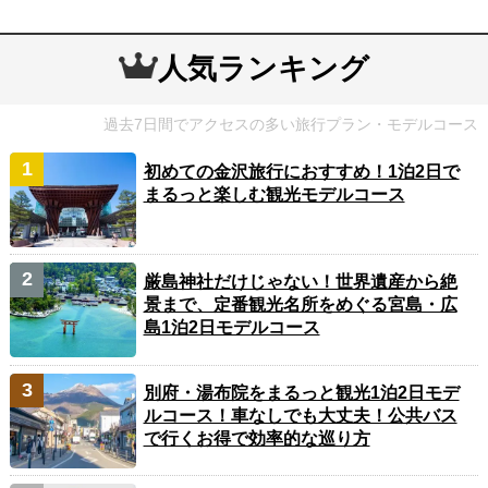
人気ランキング
過去7日間でアクセスの多い旅行プラン・モデルコース
初めての金沢旅行におすすめ！1泊2日で
まるっと楽しむ観光モデルコース
厳島神社だけじゃない！世界遺産から絶
景まで、定番観光名所をめぐる宮島・広
島1泊2日モデルコース
別府・湯布院をまるっと観光1泊2日モデ
ルコース！車なしでも大丈夫！公共バス
で行くお得で効率的な巡り方