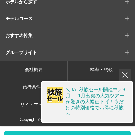
+
ホテルから探す
+
モデルコース
+
おすすめ特集
+
グループサイト
会社概要
標識・約款
旅行条件書
プライバシーポリシー
＼JAL秋旅セール開催中／9
月～11月出発の人気ツアー
が驚きの大幅値下げ！今だ
サイトマップ
画面共有サポート
けの特別価格でお得に秋旅
へ！
Copyright © ORION TOUR Co.,Ltd. All rights reserved.