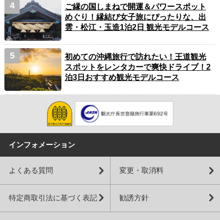
ご縁の国しまねで開運＆パワースポット
めぐり！縁結び女子旅にぴったりな、出
雲・松江・玉造1泊2日 観光モデルコース
初めての沖縄旅行で訪れたい！王道観光
スポットをレンタカーで爽快ドライブ！2
泊3日おすすめ観光モデルコース
インフォメーション
よくある質問
変更・取消料
特定商取引法に基づく表記
勧誘方針