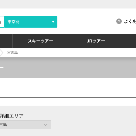
よく
地
東京発
スキーツアー
JRツアー
宮古島
ー
詳細エリア