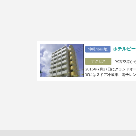
ホテルピー
沖縄/市街地
アクセス
宮古空港から
2016年7月27日にグラン
室には２ドア冷蔵庫、電子レ