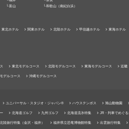
福井
奈良
富山
和歌山（南紀白浜）
東北ホテル
関東ホテル
北陸ホテル
甲信越ホテル
東海ホテル
ス
東北モデルコース
北陸モデルコース
東海モデルコース
近畿
モデルコース
沖縄モデルコース
ユニバーサル・スタジオ・ジャパン®
ハウステンボス
旭山動物園
ー
北海道ゴルフ
九州ゴルフ
北海道流氷特集
JR・列車でめぐ
北陸旅行特集（金沢・福井）
福井県立恐竜博物館特集
出雲旅行特集