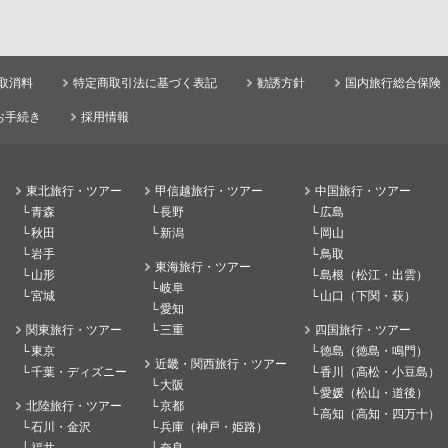
取消料
特定商取引法に基づく表記
勧誘方針
国内旅行総合保険
お手続き
採用情報
東北旅行・ツアー
甲信越旅行・ツアー
中国旅行・ツアー
青森
長野
広島
秋田
新潟
岡山
岩手
鳥取
東海旅行・ツアー
山形
島根（松江・出雲）
岐阜
宮城
山口（下関・萩）
愛知
関東旅行・ツアー
三重
四国旅行・ツアー
東京
徳島（徳島・鳴門）
近畿・関西旅行・ツアー
千葉・ディズニー
香川（高松・小豆島）
大阪
愛媛（松山・道後）
北陸旅行・ツアー
京都
高知（高知・四万十）
石川・金沢
兵庫（神戸・姫路）