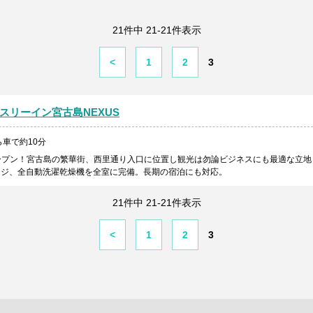
21件中 21-21件表示
<
1
2
3
スリーイン宮古島NEXUS
車で約10分
ドオープン！宮古島の繁華街、西里通り入口に位置し観光は勿論ビジネスにも最適な立地
ンジ、全自動洗濯乾燥機を全室に完備。長期の宿泊にも対応。
21件中 21-21件表示
<
1
2
3