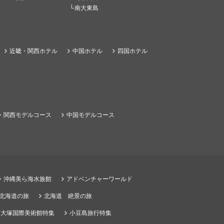
南大東島
近畿・関西ホテル
中国ホテル
四国ホテル
・関西モデルコース
中国モデルコース
沖縄美ら海水族館
アドベンチャーワールド
る北海道の旅
北海道 絶景の旅
大塚国際美術館特集
小豆島旅行特集