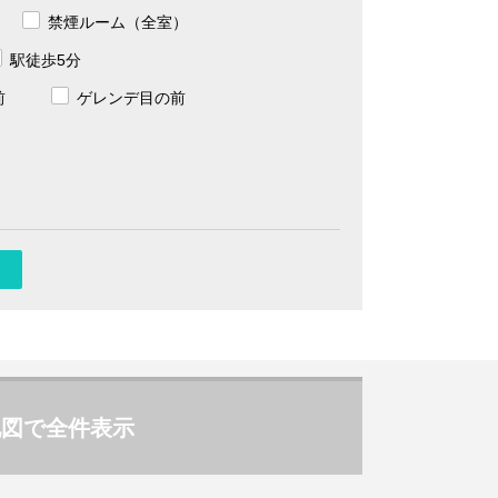
禁煙ルーム（全室）
駅徒歩5分
前
ゲレンデ目の前
地図で全件表示