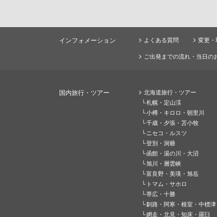
インフォメーション
よくある質問
変更・
ご出発までの流れ・当日の
国内旅行・ツアー
北海道旅行・ツアー
札幌・定山渓
小樽・キロロ・朝里川
千歳・夕張・苫小牧
ニセコ・ルスツ
登別・洞爺
函館・湯の川・大沼
旭川・層雲峡
富良野・美瑛・旭岳
トマム・サホロ
帯広・十勝
釧路・阿寒・根室・中標津
網走・北見・知床・羅臼