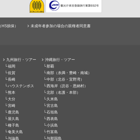
（HS損保）
未成年者参加の場合の親権者同意書
九州旅行・ツアー
沖縄旅行・ツアー
福岡
那覇
佐賀
南部（糸満・豊崎・南城）
長崎
中部（北谷・宜野湾）
ハウステンボス
西海岸（読谷・恩納村）
熊本
北部（名護・本部）
大分
久米島
宮崎
宮古島
鹿児島
石垣島
屋久島
西表島
種子島
小浜島
奄美大島
竹富島
与論島
与那国島