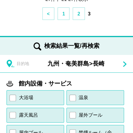
<
1
2
3
検索結果一覧/再検索
九州・奄美群島
>
長崎
目的地
館内設備・サービス
大浴場
温泉
露天風呂
屋外プール
屋内プール
禁煙ルーム（全