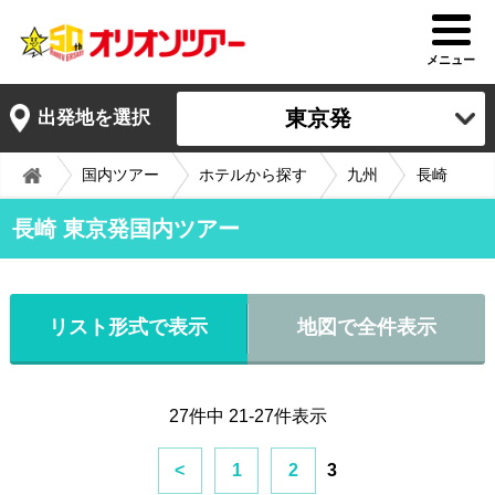
メニュー
東京発
出発地を選択
国内ツアー
ホテルから探す
九州
長崎
長崎 東京発国内ツアー
リスト形式で表示
地図で全件表示
27件中 21-27件表示
<
1
2
3