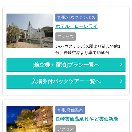
九州/ハウステンボス
ホテル ローレライ
アクセス
JRハウステンボス駅より徒歩で約1
分、長崎空港より車で約50分
[航空券＋宿泊]プラン一覧へ
入場券付パックツアー一覧へ
九州/雲仙温泉
長崎雲仙温泉 ゆやど雲仙新湯
アクセス