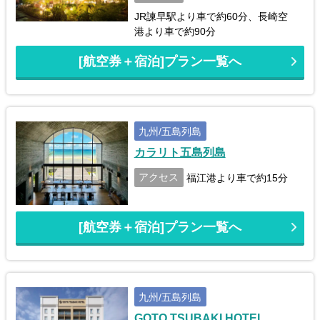
JR諫早駅より車で約60分、長崎空
港より車で約90分
[航空券＋宿泊]プラン一覧へ
九州/五島列島
カラリト五島列島
アクセス
福江港より車で約15分
[航空券＋宿泊]プラン一覧へ
九州/五島列島
GOTO TSUBAKI HOTEL